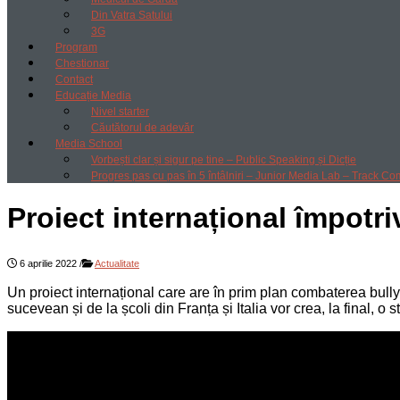
Din Vatra Satului
3G
Program
Chestionar
Contact
Educație Media
Nivel starter
Căutătorul de adevăr
Media School
Vorbești clar și sigur pe tine – Public Speaking și Dicție
Progres pas cu pas în 5 întâlniri – Junior Media Lab – Track Co
Proiect internațional împotri
6 aprilie 2022
/
Actualitate
Un proiect internațional care are în prim plan combaterea bullyi
sucevean și de la școli din Franța și Italia vor crea, la final, o 