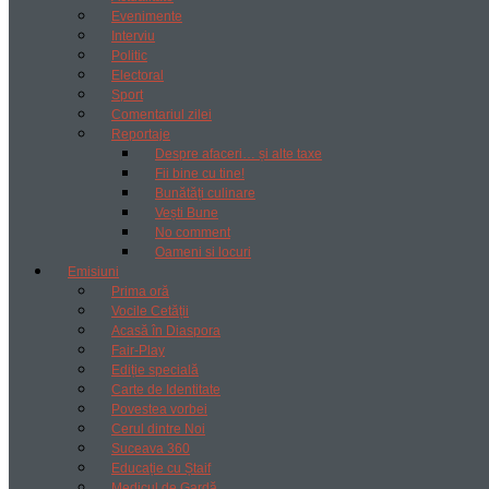
Evenimente
Interviu
Politic
Electoral
Sport
Comentariul zilei
Reportaje
Despre afaceri… și alte taxe
Fii bine cu tine!
Bunătăți culinare
Vești Bune
No comment
Oameni si locuri
Emisiuni
Prima oră
Vocile Cetății
Acasă în Diaspora
Fair-Play
Ediție specială
Carte de Identitate
Povestea vorbei
Cerul dintre Noi
Suceava 360
Educație cu Ștaif
Medicul de Gardă