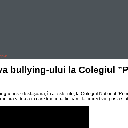
mplet
va bullying-ului la Colegiul ”
ng-ului se desfășoară, în aceste zile, la Colegiul Național ”Petr
structură virtuală în care tinerii participanți la proiect vor posta