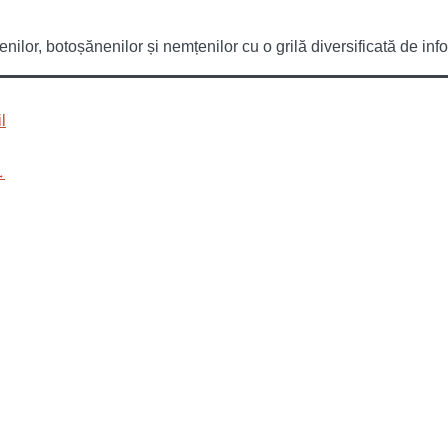
or, botoșănenilor și nemțenilor cu o grilă diversificată de infor
→