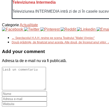
Televiziunea Intermedia
Televiziunea INTERMEDIA intră zi de zi în casele sucevenil
Categorie
Actualitate
← Spectacolul H.A.H. revine pe scena Teatrului ”Matei Vișniec”
Două grădinițe, de finalizat anul acesta. Alte două, de început anul viitor. 
Add your comment
Adresa ta de e-mail nu va fi publicată.