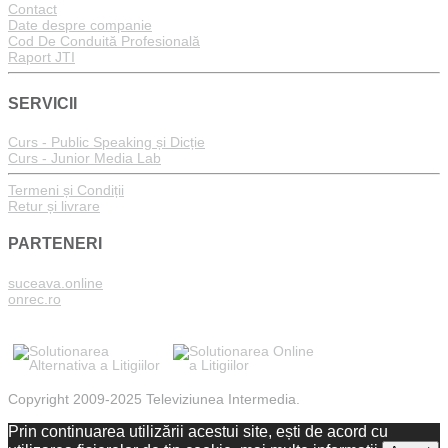
Contact
Date despre companie
Cod De Conduită Profesională
Raport JTI
SERVICII
Curs - Public Speaking și Dicție
Curs - Junior Media Lab
Termeni și Condiții
Retur și livrare
PARTENERI
suceava.online
onrec.ro
Copyright 2009-2025 Televiziunea Intermedia.
Prin continuarea utilizării acestui site, ești de acord cu