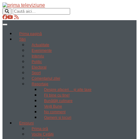
Prima pagină
Știri
Actualitate
Evenimente
Interviu
Politic
Electoral
Sport
Comentariul zilei
Reportaje
Despre afaceri… și alte taxe
Fii bine cu tine!
Bunătăți culinare
Vești Bune
No comment
Oameni si locuri
Emisiuni
Prima oră
Vocile Cetății