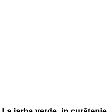
La iarba verde, in curăţenie