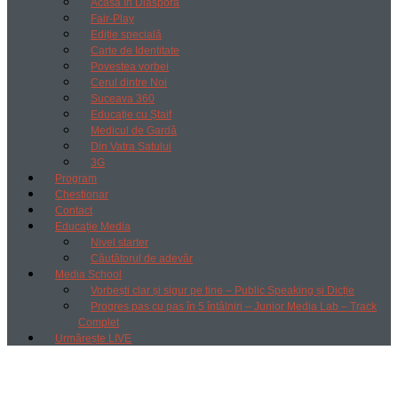
Acasă în Diaspora
Fair-Play
Ediție specială
Carte de Identitate
Povestea vorbei
Cerul dintre Noi
Suceava 360
Educație cu Ștaif
Medicul de Gardă
Din Vatra Satului
3G
Program
Chestionar
Contact
Educație Media
Nivel starter
Căutătorul de adevăr
Media School
Vorbești clar și sigur pe tine – Public Speaking și Dicție
Progres pas cu pas în 5 întâlniri – Junior Media Lab – Track
Complet
Urmărește LIVE