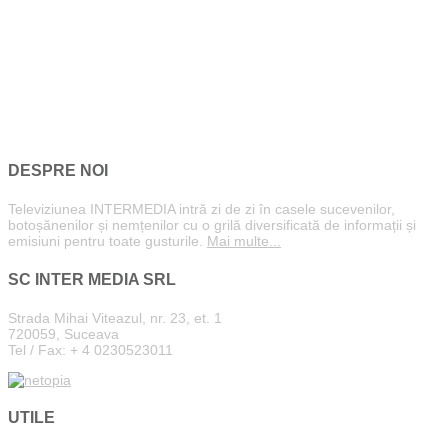
DESPRE NOI
Televiziunea INTERMEDIA intră zi de zi în casele sucevenilor,
botoșănenilor și nemțenilor cu o grilă diversificată de informații și
emisiuni pentru toate gusturile.
Mai multe...
SC INTER MEDIA SRL
Strada Mihai Viteazul, nr. 23, et. 1
720059, Suceava
Tel / Fax: + 4 0230523011
UTILE