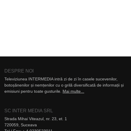
DESPRE NOI
Televiziunea INTERMEDIA intră zi de zi în casele sucevenilor,
botoșănenilor și nemțenilor cu o grilă diversificată de informații și
emisiuni pentru toate gusturile.
Mai multe...
SC INTER MEDIA SRL
Strada Mihai Viteazul, nr. 23, et. 1
720059, Suceava
Tel / Fax: + 4 0230523011