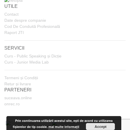
UTILE
Contact
Date despre companie
Cod De Conduită Profesională
Raport JTI
SERVICII
Curs - Public Speaking și Dicție
Curs - Junior Media Lab
Termeni și Condiții
Retur și livrare
PARTENERI
suceava.online
onrec.ro
Prin continuarea utilizării acestui site, ești de acord cu utilizarea
Accept
fișierelor de tip cookie.
mai multe informații