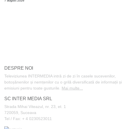
7 august 2026
DESPRE NOI
Televiziunea INTERMEDIA intră zi de zi în casele sucevenilor,
botoșănenilor și nemțenilor cu o grilă diversificată de informații și
emisiuni pentru toate gusturile.
Mai multe...
SC INTER MEDIA SRL
Strada Mihai Viteazul, nr. 23, et. 1
720059, Suceava
Tel / Fax: + 4 0230523011