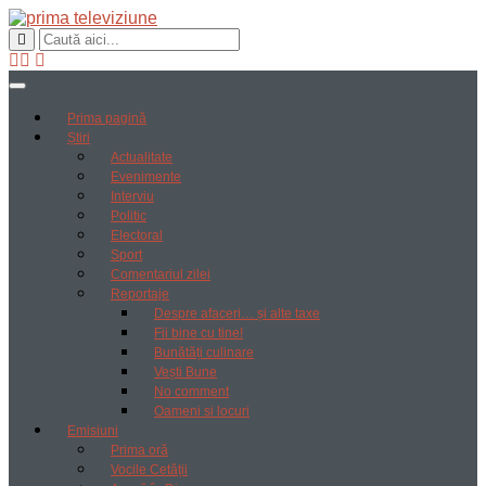
Prima pagină
Știri
Actualitate
Evenimente
Interviu
Politic
Electoral
Sport
Comentariul zilei
Reportaje
Despre afaceri… și alte taxe
Fii bine cu tine!
Bunătăți culinare
Vești Bune
No comment
Oameni si locuri
Emisiuni
Prima oră
Vocile Cetății