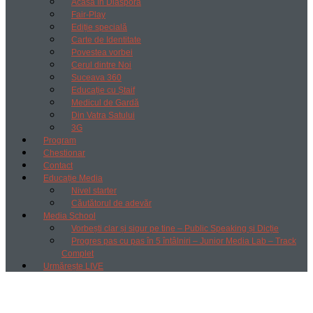
Acasă în Diaspora
Fair-Play
Ediție specială
Carte de Identitate
Povestea vorbei
Cerul dintre Noi
Suceava 360
Educație cu Ștaif
Medicul de Gardă
Din Vatra Satului
3G
Program
Chestionar
Contact
Educație Media
Nivel starter
Căutătorul de adevăr
Media School
Vorbești clar și sigur pe tine – Public Speaking și Dicție
Progres pas cu pas în 5 întâlniri – Junior Media Lab – Track
Complet
Urmărește LIVE