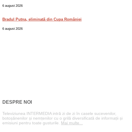
6 august 2026
Bradul Putna, eliminată din Cupa României
6 august 2026
DESPRE NOI
Televiziunea INTERMEDIA intră zi de zi în casele sucevenilor,
botoșănenilor și nemțenilor cu o grilă diversificată de informații și
emisiuni pentru toate gusturile.
Mai multe...