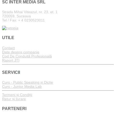
SC INTER MEDIA SRL
Strada Mihai Viteazul, nr. 23, et. 1
720059, Suceava
Tel / Fax: + 4 0230523011
UTILE
Contact
Date despre companie
Cod De Conduită Profesională
Raport JTI
SERVICII
Curs - Public Speaking și Dicție
Curs - Junior Media Lab
Termeni și Condiții
Retur și livrare
PARTENERI