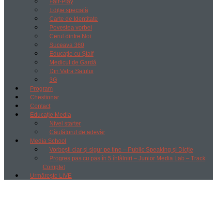
Fair-Play
Ediție specială
Carte de Identitate
Povestea vorbei
Cerul dintre Noi
Suceava 360
Educație cu Ștaif
Medicul de Gardă
Din Vatra Satului
3G
Program
Chestionar
Contact
Educație Media
Nivel starter
Căutătorul de adevăr
Media School
Vorbești clar și sigur pe tine – Public Speaking și Dicție
Progres pas cu pas în 5 întâlniri – Junior Media Lab – Track
Complet
Urmărește LIVE