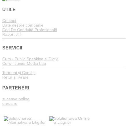
UTILE
Contact
Date despre companie
Cod De Conduită Profesională
Raport JTI
SERVICII
Curs - Public Speaking și Dicție
Curs - Junior Media Lab
Termeni și Condiții
Retur și livrare
PARTENERI
suceava.online
onrec.ro