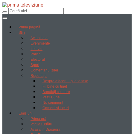
Prima pagină
Știri
Actualitate
Evenimente
Interviu
Politic
Electoral
Sport
Comentariul zilei
Reportaje
Despre afaceri… și alte taxe
Fii bine cu tine!
Bunătăți culinare
Vești Bune
No comment
Oameni si locuri
Emisiuni
Prima oră
Vocile Cetății
Acasă în Diaspora