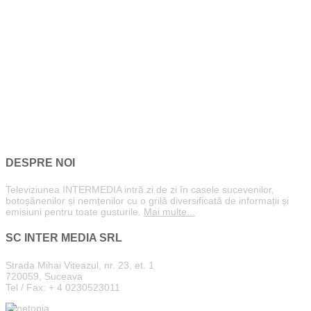
DESPRE NOI
Televiziunea INTERMEDIA intră zi de zi în casele sucevenilor,
botoșănenilor și nemțenilor cu o grilă diversificată de informații și
emisiuni pentru toate gusturile.
Mai multe...
SC INTER MEDIA SRL
Strada Mihai Viteazul, nr. 23, et. 1
720059, Suceava
Tel / Fax: + 4 0230523011