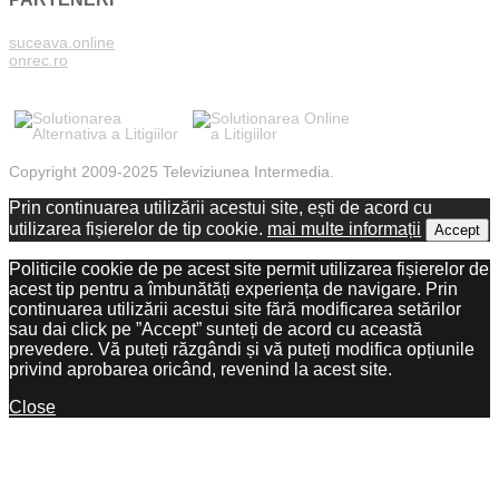
suceava.online
onrec.ro
Copyright 2009-2025 Televiziunea Intermedia.
Prin continuarea utilizării acestui site, ești de acord cu
utilizarea fișierelor de tip cookie.
mai multe informații
Accept
Politicile cookie de pe acest site permit utilizarea fișierelor de
acest tip pentru a îmbunătăți experiența de navigare. Prin
continuarea utilizării acestui site fără modificarea setărilor
sau dai click pe ”Accept” sunteți de acord cu această
prevedere. Vă puteți răzgândi și vă puteți modifica opțiunile
privind aprobarea oricând, revenind la acest site.
Close