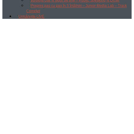
Vorbești clar și sigur pe tine – Public Speaking și Dicție
Progres pas cu pas în 5 întâlniri – Junior Media Lab – Track
Complet
Urmărește LIVE