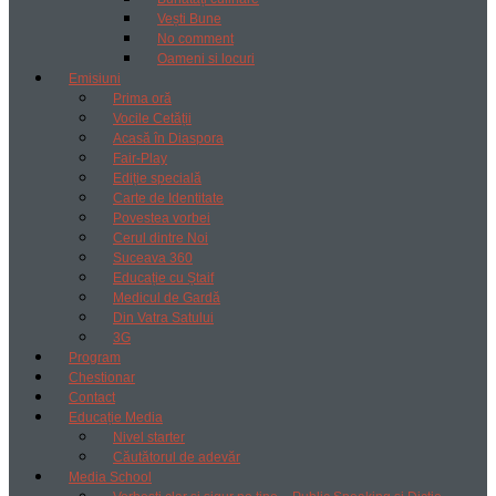
Vești Bune
No comment
Oameni si locuri
Emisiuni
Prima oră
Vocile Cetății
Acasă în Diaspora
Fair-Play
Ediție specială
Carte de Identitate
Povestea vorbei
Cerul dintre Noi
Suceava 360
Educație cu Ștaif
Medicul de Gardă
Din Vatra Satului
3G
Program
Chestionar
Contact
Educație Media
Nivel starter
Căutătorul de adevăr
Media School