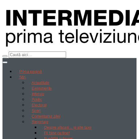
Prima pagină
Știri
Actualitate
Evenimente
Interviu
Politic
Electoral
Sport
Comentariul zilei
Reportaje
Despre afaceri… și alte taxe
Fii bine cu tine!
Bunătăți culinare