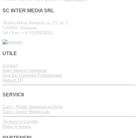
SC INTER MEDIA SRL
Strada Mihai Viteazul, nr. 23, et. 1
720059, Suceava
Tel / Fax: + 4 0230523011
UTILE
Contact
Date despre companie
Cod De Conduită Profesională
Raport JTI
SERVICII
Curs - Public Speaking și Dicție
Curs - Junior Media Lab
Termeni și Condiții
Retur și livrare
PARTENERI