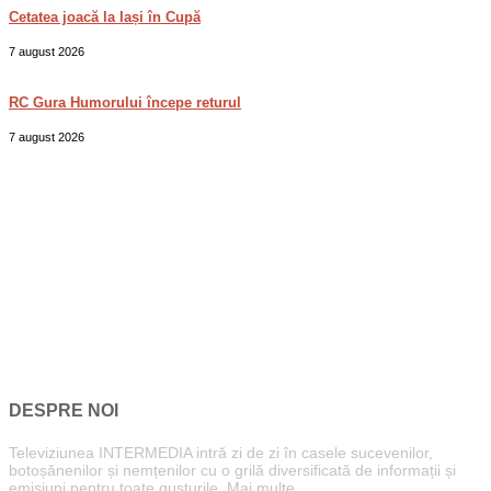
Cetatea joacă la Iași în Cupă
7 august 2026
RC Gura Humorului începe returul
7 august 2026
DESPRE NOI
Televiziunea INTERMEDIA intră zi de zi în casele sucevenilor,
botoșănenilor și nemțenilor cu o grilă diversificată de informații și
emisiuni pentru toate gusturile.
Mai multe...