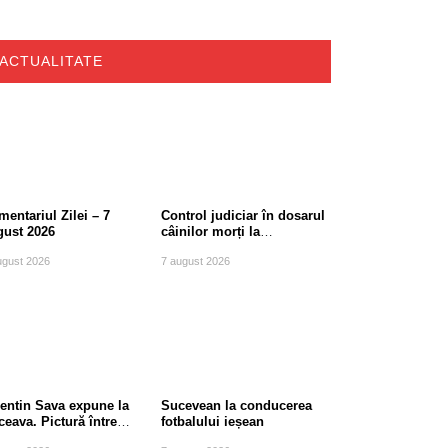
ACTUALITATE
entariul Zilei – 7
Control judiciar în dosarul
gust 2026
câinilor morți la
Berchișești, județul
ugust 2026
7 august 2026
Suceava
lentin Sava expune la
Sucevean la conducerea
eava. Pictură între
fotbalului ieșean
diție și modernitate