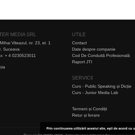
NTER MEDIA SRL
UTILE
Mihai Viteazul, nr. 23, et. 1
Contact
, Suceava
Date despre companie
Fax: + 4 0230523011
Cod De Conduită Profesională
Raport JTI
SERVICII
Curs - Public Speaking și Dicție
Curs - Junior Media Lab
Termeni și Condiții
Retur și livrare
Prin continuarea utilizării acestui site, ești de acord cu u