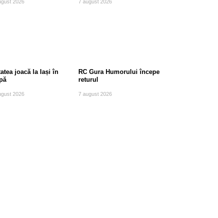
ugust 2026
7 august 2026
atea joacă la Iași în
RC Gura Humorului începe
pă
returul
ugust 2026
7 august 2026