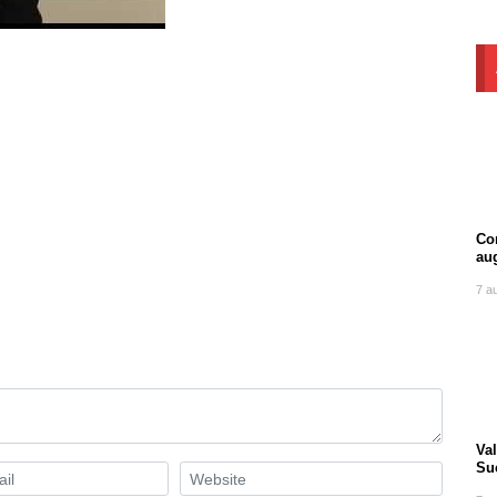
Com
au
7 a
Va
Suc
tra