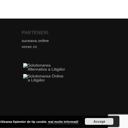
PARTENERI
suceava.online
onrec.ro
Accept
tilizarea fișierelor de tip cookie.
mai multe informații