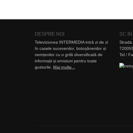
DESPRE NOI
SC I
Televiziunea INTERMEDIA intră zi de zi
Strada 
în casele sucevenilor, botoșănenilor și
720059
nemțenilor cu o grilă diversificată de
Tel / 
informații și emisiuni pentru toate
gusturile.
Mai multe...