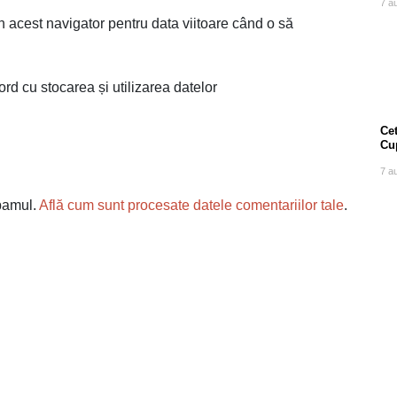
7 a
n acest navigator pentru data viitoare când o să
ord cu stocarea și utilizarea datelor
Cet
Cu
7 a
spamul.
Află cum sunt procesate datele comentariilor tale
.