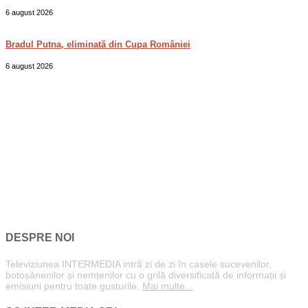
6 august 2026
Bradul Putna, eliminată din Cupa României
6 august 2026
DESPRE NOI
Televiziunea INTERMEDIA intră zi de zi în casele sucevenilor,
botoșănenilor și nemțenilor cu o grilă diversificată de informații și
emisiuni pentru toate gusturile.
Mai multe...