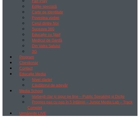
Fair-Play
Ediție specială
Carte de Identitate
Povestea vorbei
Cerul dintre Noi
Suceava 360
Educație cu Ștaif
Medicul de Gardă
Din Vatra Satului
3G
Program
Chestionar
Contact
Educație Media
Nivel starter
Căutătorul de adevăr
Media School
Vorbești clar și sigur pe tine – Public Speaking și Dicție
Progres pas cu pas în 5 întâlniri – Junior Media Lab – Track
Complet
Urmărește LIVE