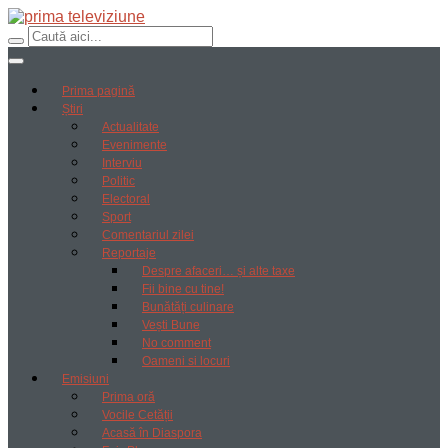
Prima pagină
Știri
Actualitate
Evenimente
Interviu
Politic
Electoral
Sport
Comentariul zilei
Reportaje
Despre afaceri… și alte taxe
Fii bine cu tine!
Bunătăți culinare
Vești Bune
No comment
Oameni si locuri
Emisiuni
Prima oră
Vocile Cetății
Acasă în Diaspora