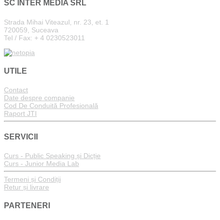
SC INTER MEDIA SRL
Strada Mihai Viteazul, nr. 23, et. 1
720059, Suceava
Tel / Fax: + 4 0230523011
UTILE
Contact
Date despre companie
Cod De Conduită Profesională
Raport JTI
SERVICII
Curs - Public Speaking și Dicție
Curs - Junior Media Lab
Termeni și Condiții
Retur și livrare
PARTENERI