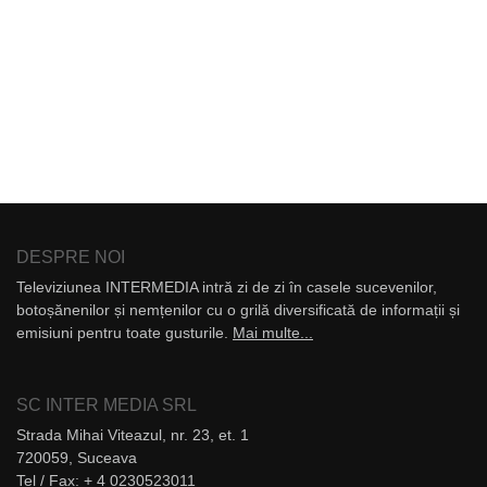
DESPRE NOI
Televiziunea INTERMEDIA intră zi de zi în casele sucevenilor,
botoșănenilor și nemțenilor cu o grilă diversificată de informații și
emisiuni pentru toate gusturile.
Mai multe...
SC INTER MEDIA SRL
Strada Mihai Viteazul, nr. 23, et. 1
720059, Suceava
Tel / Fax: + 4 0230523011