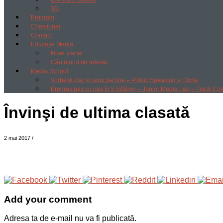
3G
Program
Chestionar
Contact
Educație Media
Nivel starter
Căutătorul de adevăr
Media School
Vorbești clar și sigur pe tine – Public Speaking și Dicție
Progres pas cu pas în 5 întâlniri – Junior Media Lab – Track Co
Învinşi de ultima clasată
2 mai 2017
/
Add your comment
Adresa ta de e-mail nu va fi publicată.