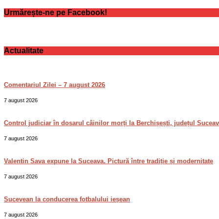
Urmărește-ne pe Facebook!
Actualitate
Comentariul Zilei – 7 august 2026
7 august 2026
Control judiciar în dosarul câinilor morți la Berchișești, județul Sucea
7 august 2026
Valentin Sava expune la Suceava. Pictură între tradiție și modernitate
7 august 2026
Sucevean la conducerea fotbalului ieșean
7 august 2026