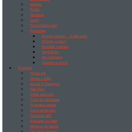
Interviu
Politic
Electoral
Sport
Comentariul zilei
Reportaje
Despre afaceri… și alte taxe
Fii bine cu tine!
Bunătăți culinare
Vești Bune
No comment
Oameni si locuri
Emisiuni
Prima oră
Vocile Cetății
Acasă în Diaspora
Fair-Play
Ediție specială
Carte de Identitate
Povestea vorbei
Cerul dintre Noi
Suceava 360
Educație cu Ștaif
Medicul de Gardă
Din Vatra Satului