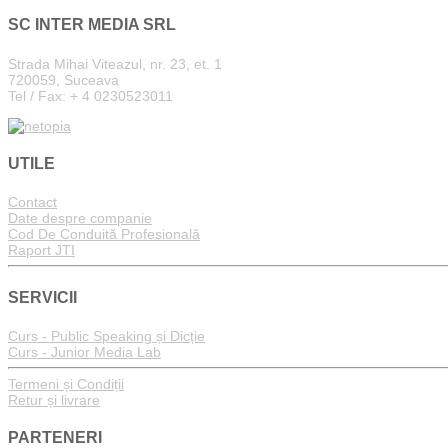
SC INTER MEDIA SRL
Strada Mihai Viteazul, nr. 23, et. 1
720059, Suceava
Tel / Fax: + 4 0230523011
UTILE
Contact
Date despre companie
Cod De Conduită Profesională
Raport JTI
SERVICII
Curs - Public Speaking și Dicție
Curs - Junior Media Lab
Termeni și Condiții
Retur și livrare
PARTENERI