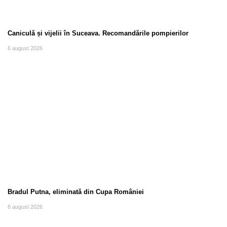
Caniculă și vijelii în Suceava. Recomandările pompierilor
6 august 2026
Bradul Putna, eliminată din Cupa României
6 august 2026