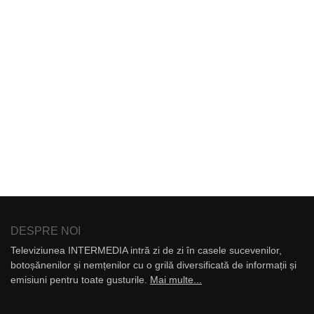
DESPRE NOI
Televiziunea INTERMEDIA intră zi de zi în casele sucevenilor,
botoșănenilor și nemțenilor cu o grilă diversificată de informații și
emisiuni pentru toate gusturile.
Mai multe...