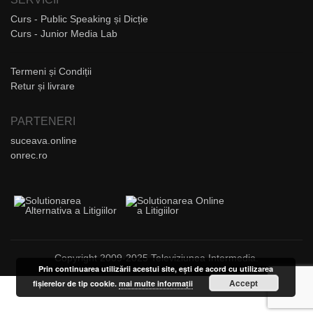
Curs - Public Speaking și Dicție
Curs - Junior Media Lab
Termeni și Condiții
Retur și livrare
PARTENERI
suceava.online
onrec.ro
Copyright 2009-2025 Televiziunea Intermedia.
Prin continuarea utilizării acestui site, ești de acord cu utilizarea
Accept
fișierelor de tip cookie.
mai multe informații