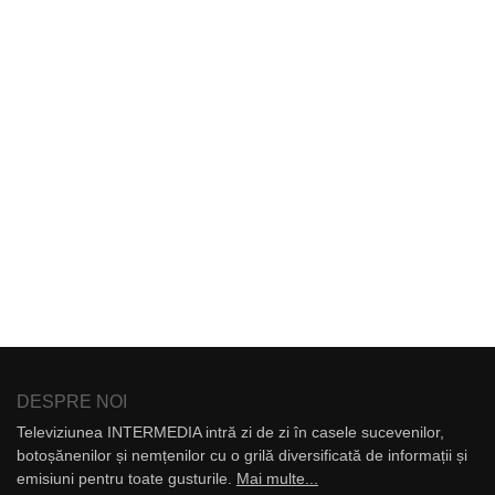
DESPRE NOI
Televiziunea INTERMEDIA intră zi de zi în casele sucevenilor,
botoșănenilor și nemțenilor cu o grilă diversificată de informații și
emisiuni pentru toate gusturile.
Mai multe...