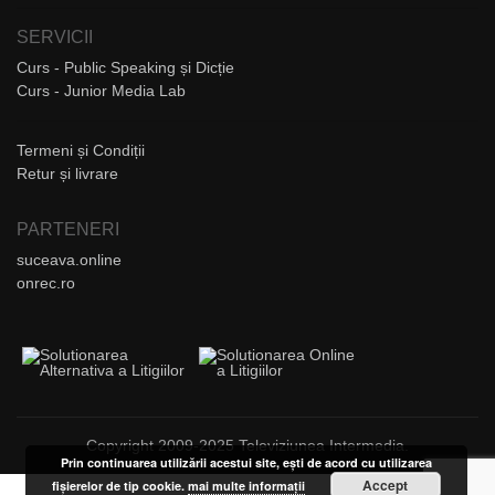
SERVICII
Curs - Public Speaking și Dicție
Curs - Junior Media Lab
Termeni și Condiții
Retur și livrare
PARTENERI
suceava.online
onrec.ro
Copyright 2009-2025 Televiziunea Intermedia.
Prin continuarea utilizării acestui site, ești de acord cu utilizarea
Accept
fișierelor de tip cookie.
mai multe informații