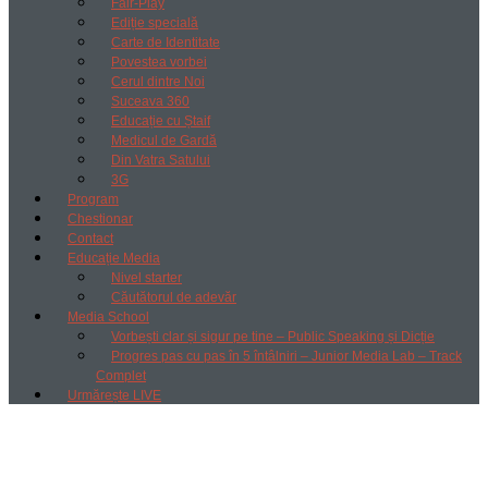
Fair-Play
Ediție specială
Carte de Identitate
Povestea vorbei
Cerul dintre Noi
Suceava 360
Educație cu Ștaif
Medicul de Gardă
Din Vatra Satului
3G
Program
Chestionar
Contact
Educație Media
Nivel starter
Căutătorul de adevăr
Media School
Vorbești clar și sigur pe tine – Public Speaking și Dicție
Progres pas cu pas în 5 întâlniri – Junior Media Lab – Track
Complet
Urmărește LIVE