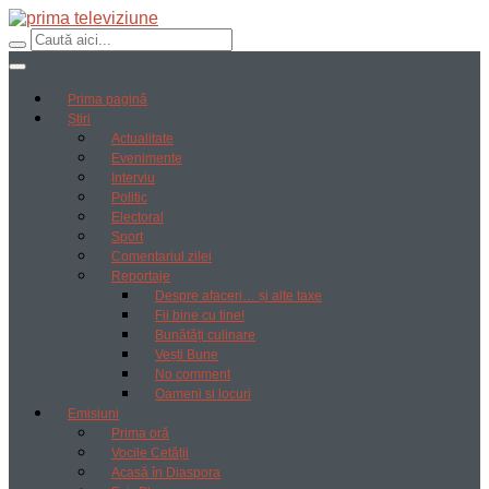
Prima pagină
Știri
Actualitate
Evenimente
Interviu
Politic
Electoral
Sport
Comentariul zilei
Reportaje
Despre afaceri… și alte taxe
Fii bine cu tine!
Bunătăți culinare
Vești Bune
No comment
Oameni si locuri
Emisiuni
Prima oră
Vocile Cetății
Acasă în Diaspora