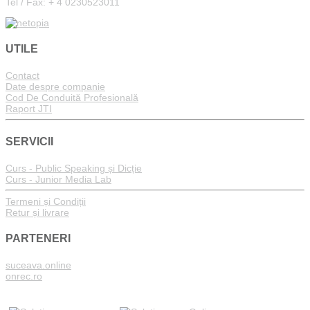
Tel / Fax: + 4 0230523011
UTILE
Contact
Date despre companie
Cod De Conduită Profesională
Raport JTI
SERVICII
Curs - Public Speaking și Dicție
Curs - Junior Media Lab
Termeni și Condiții
Retur și livrare
PARTENERI
suceava.online
onrec.ro