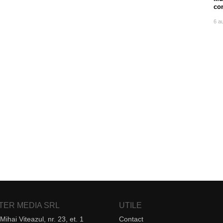
co
ore
6 a
NTER MEDIA SRL
UTILE
Mihai Viteazul, nr. 23, et. 1
Contact