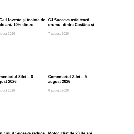
-ul lovește și înainte de
CJ Suceava asfaltează
de ani. 10% dintre
drumul dintre Costâna și
uri sunt la pacienți
Șcheia. Lucrările vizează
ugust 2026
7 august 2026
eri
11 kilometri
entariul Zilei – 6
Comentariul Zilei – 5
gust 2026
august 2026
ugust 2026
6 august 2026
nicipiul Suceava reduce
Motociclist de 23 de ani,