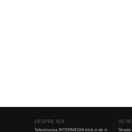
DESPRE NOI
SC I
Televiziunea INTERMEDIA intră zi de zi
Strada 