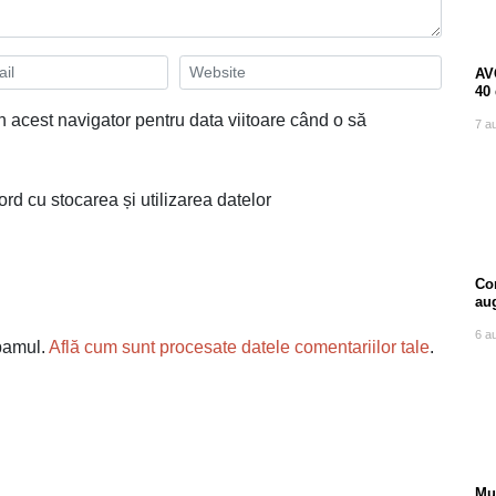
AVC
40 
caz
n acest navigator pentru data viitoare când o să
7 a
tin
ord cu stocarea și utilizarea datelor
Com
au
6 a
spamul.
Află cum sunt procesate datele comentariilor tale
.
Mu