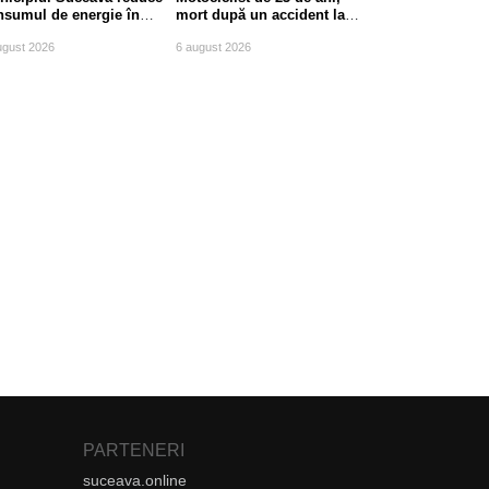
nsumul de energie în
mort după un accident la
le de vârf
ieșirea din Suceava
ugust 2026
6 august 2026
PARTENERI
suceava.online