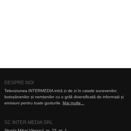
DESPRE NOI
Televiziunea INTERMEDIA intră zi de zi în casele sucevenilor,
botoșănenilor și nemțenilor cu o grilă diversificată de informații și
emisiuni pentru toate gusturile.
Mai multe...
SC INTER MEDIA SRL
Strada Mihai Viteazul, nr. 23, et. 1