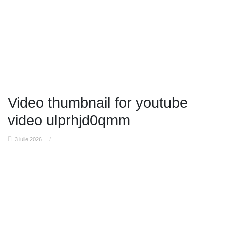
Video thumbnail for youtube
video ulprhjd0qmm
3 iulie 2026
/