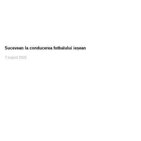
Sucevean la conducerea fotbalului ieșean
7 august 2026