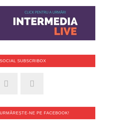
SOCIAL SUBSCRIBOX
URMĂREȘTE-NE PE FACEBOOK!