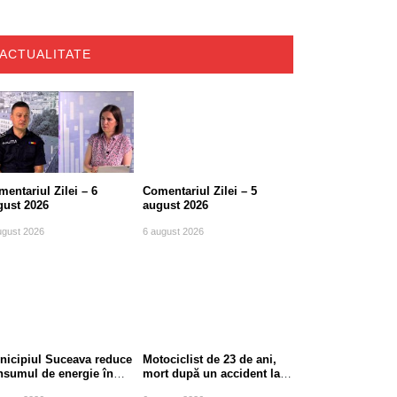
ACTUALITATE
entariul Zilei – 6
Comentariul Zilei – 5
gust 2026
august 2026
ugust 2026
6 august 2026
nicipiul Suceava reduce
Motociclist de 23 de ani,
nsumul de energie în
mort după un accident la
le de vârf
ieșirea din Suceava