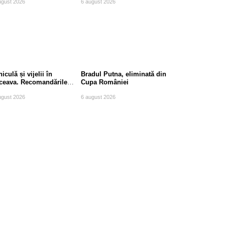
ugust 2026
6 august 2026
iculă și vijelii în
Bradul Putna, eliminată din
ceava. Recomandările
Cupa României
mpierilor
ugust 2026
6 august 2026