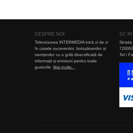
DESPRE NOI
SC I
Televiziunea INTERMEDIA intră zi de zi
Strada 
în casele sucevenilor, botoșănenilor și
720059
nemțenilor cu o grilă diversificată de
Tel / 
informații și emisiuni pentru toate
gusturile.
Mai multe...