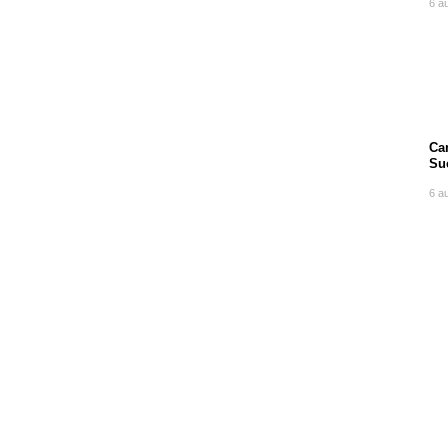
6 a
Can
Su
po
6 a