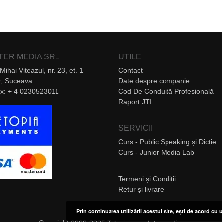
NTER MEDIA SRL
UTILE
Mihai Viteazul, nr. 23, et. 1
Contact
, Suceava
Date despre companie
Fax: + 4 0230523011
Cod De Conduită Profesională
Raport JTI
SERVICII
Curs - Public Speaking și Dicție
Curs - Junior Media Lab
Termeni și Condiții
Retur și livrare
Prin continuarea utilizării acestui site, ești de acord cu u