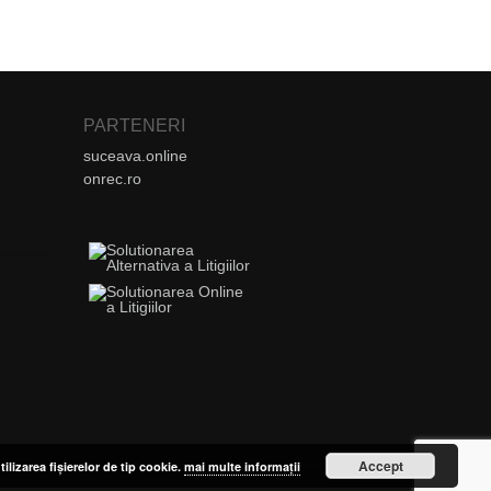
PARTENERI
suceava.online
onrec.ro
Accept
tilizarea fișierelor de tip cookie.
mai multe informații