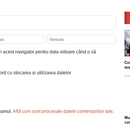
n acest navigator pentru data viitoare când o să
Com
au
ord cu stocarea și utilizarea datelor
6 a
spamul.
Află cum sunt procesate datele comentariilor tale
.
Mu
co
ore