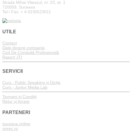
Strada Mihai Viteazul, nr. 23, et. 1
720059, Suceava
Tel / Fax: + 4 0230523011
UTILE
Contact
Date despre companie
Cod De Conduită Profesională
Raport JTI
SERVICII
Curs - Public Speaking și Dicție
Curs - Junior Media Lab
Termeni și Condiții
Retur și livrare
PARTENERI
suceava.online
onrec.ro