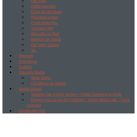
Fair-Play
Ediție specială
Carte de Identitate
Povestea vorbei
Cerul dintre Noi
Suceava 360
Educație cu Ștaif
Medicul de Gardă
Din Vatra Satului
3G
Program
Chestionar
Contact
Educație Media
Nivel starter
Căutătorul de adevăr
Media School
Vorbești clar și sigur pe tine – Public Speaking și Dicție
Progres pas cu pas în 5 întâlniri – Junior Media Lab – Track
Complet
Urmărește LIVE