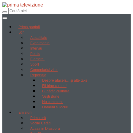
Prima pagină
Știri
Actualitate
Evenimente
Interviu
Politic
Electoral
Sport
Comentariul zilei
Reportaje
Despre afaceri… și alte taxe
Fii bine cu tine!
Bunătăți culinare
Vești Bune
No comment
Oameni si locuri
Emisiuni
Prima oră
Vocile Cetății
Acasă în Diaspora