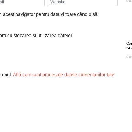
6 a
n acest navigator pentru data viitoare când o să
ord cu stocarea și utilizarea datelor
Can
Su
po
6 a
spamul.
Află cum sunt procesate datele comentariilor tale
.