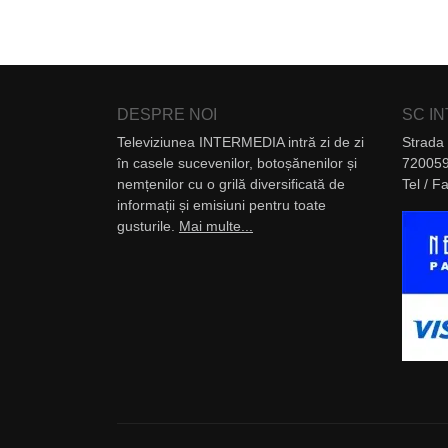
DESPRE NOI
SC I
Televiziunea INTERMEDIA intră zi de zi
Strada 
în casele sucevenilor, botoșănenilor și
720059
nemțenilor cu o grilă diversificată de
Tel / 
informații și emisiuni pentru toate
gusturile.
Mai multe...