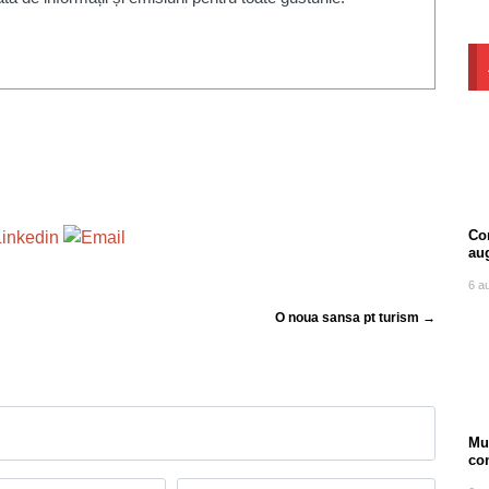
Com
au
6 a
O noua sansa pt turism →
Mu
co
ore