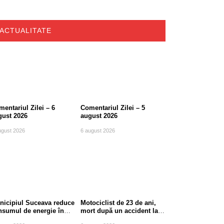
ACTUALITATE
entariul Zilei – 6
Comentariul Zilei – 5
gust 2026
august 2026
ugust 2026
6 august 2026
nicipiul Suceava reduce
Motociclist de 23 de ani,
nsumul de energie în
mort după un accident la
le de vârf
ieșirea din Suceava