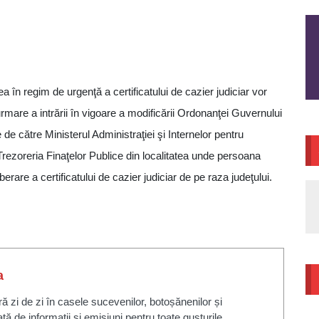
în regim de urgenţă a certificatului de cazier judiciar vor
urmare a intrării în vigoare a modificării Ordonanţei Guvernului
e de către Ministerul Administraţiei şi Internelor pentru
a Trezoreria Finaţelor Publice din localitatea unde persoana
berare a certificatului de cazier judiciar de pe raza judeţului.
a
zi de zi în casele sucevenilor, botoșănenilor și
ată de informații și emisiuni pentru toate gusturile.