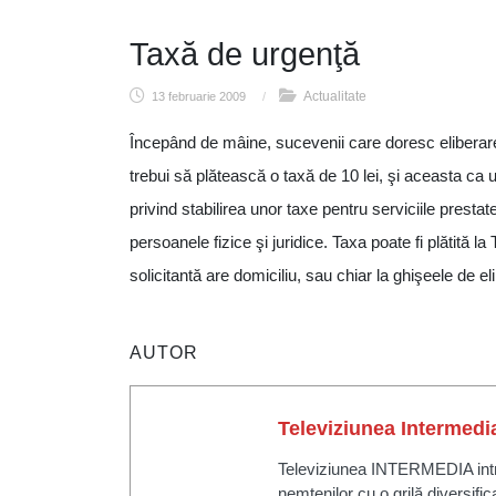
Taxă de urgenţă
Actualitate
13 februarie 2009
/
Începând de mâine, sucevenii care doresc eliberarea 
trebui să plătească o taxă de 10 lei, şi aceasta ca 
privind stabilirea unor taxe pentru serviciile prestat
persoanele fizice şi juridice. Taxa poate fi plătită l
solicitantă are domiciliu, sau chiar la ghişeele de eli
AUTOR
Televiziunea Intermedi
Televiziunea INTERMEDIA intră 
nemțenilor cu o grilă diversific