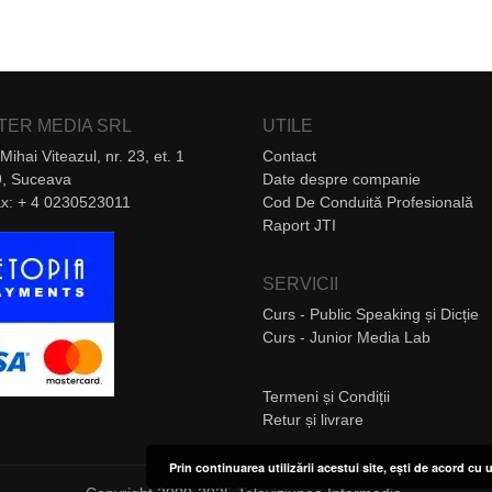
NTER MEDIA SRL
UTILE
Mihai Viteazul, nr. 23, et. 1
Contact
, Suceava
Date despre companie
Fax: + 4 0230523011
Cod De Conduită Profesională
Raport JTI
SERVICII
Curs - Public Speaking și Dicție
Curs - Junior Media Lab
Termeni și Condiții
Retur și livrare
Prin continuarea utilizării acestui site, ești de acord cu u