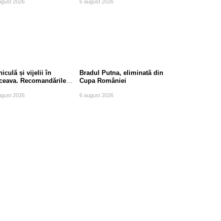
ugust 2026
6 august 2026
iculă și vijelii în
Bradul Putna, eliminată din
ceava. Recomandările
Cupa României
mpierilor
ugust 2026
6 august 2026