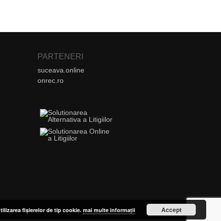
PARTENERI
suceava.online
onrec.ro
Accept
tilizarea fișierelor de tip cookie.
mai multe informații