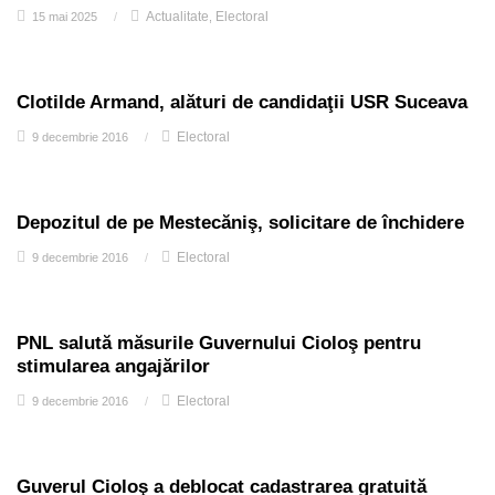
Actualitate
Electoral
15 mai 2025
/
,
Clotilde Armand, alături de candidaţii USR Suceava
Electoral
9 decembrie 2016
/
Depozitul de pe Mestecăniş, solicitare de închidere
Electoral
9 decembrie 2016
/
PNL salută măsurile Guvernului Cioloş pentru
stimularea angajărilor
Electoral
9 decembrie 2016
/
Guverul Cioloş a deblocat cadastrarea gratuită