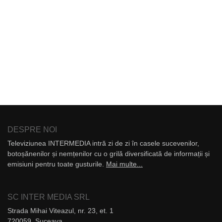
DESPRE NOI
Televiziunea INTERMEDIA intră zi de zi în casele sucevenilor,
botoșănenilor și nemțenilor cu o grilă diversificată de informații și
emisiuni pentru toate gusturile.
Mai multe...
SC INTER MEDIA SRL
Strada Mihai Viteazul, nr. 23, et. 1
720059, Suceava