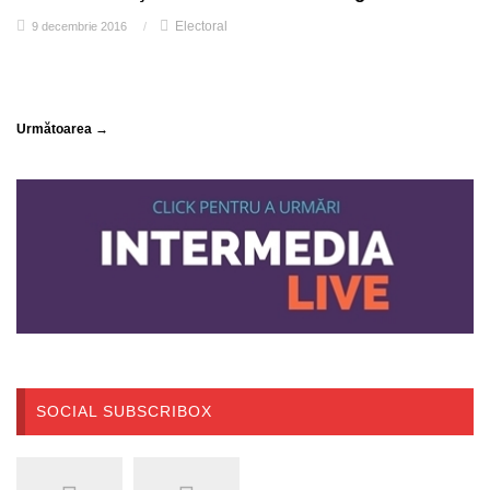
Electoral
9 decembrie 2016
/
Următoarea →
SOCIAL SUBSCRIBOX