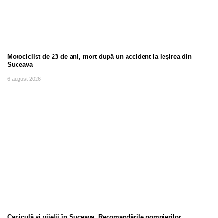
Motociclist de 23 de ani, mort după un accident la ieșirea din
Suceava
6 august 2026
Caniculă și vijelii în Suceava. Recomandările pompierilor