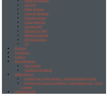
Acasă în Diaspora
Fair-Play
Ediție specială
Carte de Identitate
Povestea vorbei
Cerul dintre Noi
Suceava 360
Educație cu Ștaif
Medicul de Gardă
Din Vatra Satului
3G
Program
Chestionar
Contact
Educație Media
Nivel starter
Căutătorul de adevăr
Media School
Vorbești clar și sigur pe tine – Public Speaking și Dicție
Progres pas cu pas în 5 întâlniri – Junior Media Lab – Track
Complet
Urmărește LIVE