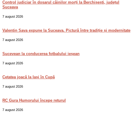
Control judiciar în dosarul câinilor morți la Berchișești, județul
Suceava
7 august 2026
Valentin Sava expune la Suceava. Pictură între tradiție și modernitate
7 august 2026
Sucevean la conducerea fotbalului ieșean
7 august 2026
Cetatea joacă la Iași în Cupă
7 august 2026
RC Gura Humorului începe returul
7 august 2026