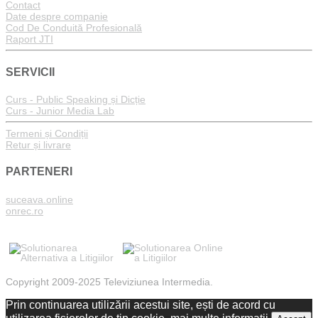
Contact
Date despre companie
Cod De Conduită Profesională
Raport JTI
SERVICII
Curs - Public Speaking și Dicție
Curs - Junior Media Lab
Termeni și Condiții
Retur și livrare
PARTENERI
suceava.online
onrec.ro
Copyright 2009-2025 Televiziunea Intermedia.
Prin continuarea utilizării acestui site, ești de acord cu