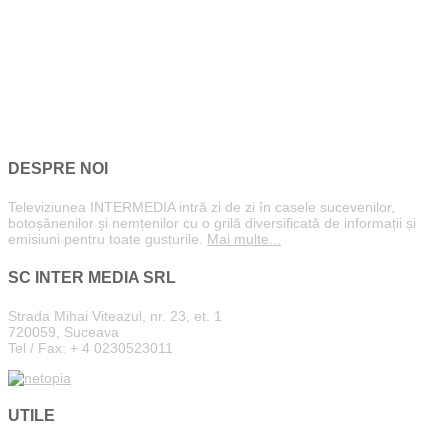
DESPRE NOI
Televiziunea INTERMEDIA intră zi de zi în casele sucevenilor,
botoșănenilor și nemțenilor cu o grilă diversificată de informații și
emisiuni pentru toate gusturile.
Mai multe...
SC INTER MEDIA SRL
Strada Mihai Viteazul, nr. 23, et. 1
720059, Suceava
Tel / Fax: + 4 0230523011
UTILE