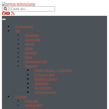
Prima pagină
Știri
Actualitate
Evenimente
Interviu
Politic
Electoral
Sport
Comentariul zilei
Reportaje
Despre afaceri… și alte taxe
Fii bine cu tine!
Bunătăți culinare
Vești Bune
No comment
Oameni si locuri
Emisiuni
Prima oră
Vocile Cetății