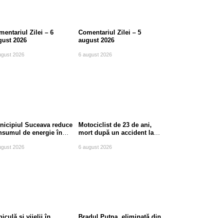
entariul Zilei – 6
Comentariul Zilei – 5
gust 2026
august 2026
ugust 2026
6 august 2026
nicipiul Suceava reduce
Motociclist de 23 de ani,
nsumul de energie în
mort după un accident la
le de vârf
ieșirea din Suceava
ugust 2026
6 august 2026
iculă și vijelii în
Bradul Putna, eliminată din