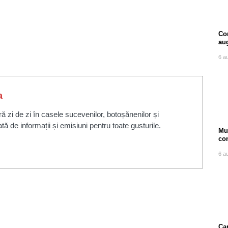
Com
au
6 a
a
zi de zi în casele sucevenilor, botoșănenilor și
ată de informații și emisiuni pentru toate gusturile.
Mu
co
ore
6 a
Can