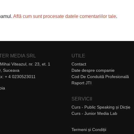
spamul.
Află cum sunt procesate datele comentariilor tale
.
NTER MEDIA SRL
UTILE
Mihai Viteazul, nr. 23, et. 1
Contact
, Suceava
Date despre companie
Fax: + 4 0230523011
Cod De Conduită Profesională
Raport JTI
SERVICII
Curs - Public Speaking și Dicție
Curs - Junior Media Lab
Termeni și Condiții