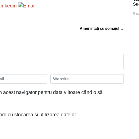
Su
po
6 a
Ameninţaţi cu şomajul →
n acest navigator pentru data viitoare când o să
ord cu stocarea și utilizarea datelor