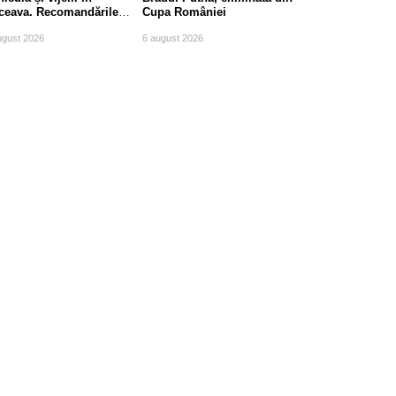
ceava. Recomandările
Cupa României
mpierilor
ugust 2026
6 august 2026