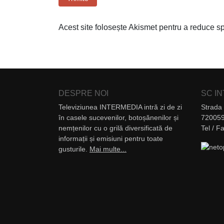
Acest site folosește Akismet pentru a reduce 
DESPRE NOI
SC I
Televiziunea INTERMEDIA intră zi de zi
Strada 
în casele sucevenilor, botoșănenilor și
720059
nemțenilor cu o grilă diversificată de
Tel / 
informații și emisiuni pentru toate
gusturile.
Mai multe...