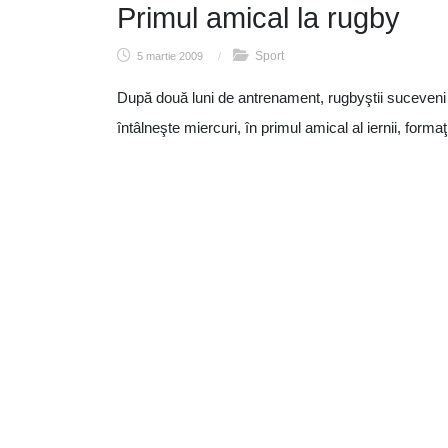
Primul amical la rugby
Sport
5 martie 2009
/
După două luni de antrenament, rugbyştii suceveni
întâlneşte miercuri, în primul amical al iernii, forma