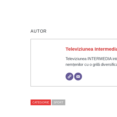
AUTOR
Televiziunea Intermedi
Televiziunea INTERMEDIA intră 
nemțenilor cu o grilă diversific
CATEGORIE
SPORT