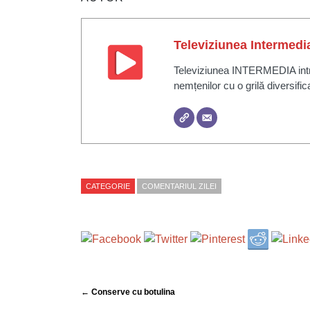
Televiziunea Intermedi
Televiziunea INTERMEDIA intră 
nemțenilor cu o grilă diversific
CATEGORIE
COMENTARIUL ZILEI
← Conserve cu botulina