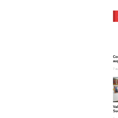
Com
au
7 a
Va
Suc
tra