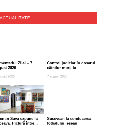
ACTUALITATE
entariul Zilei – 7
Control judiciar în dosarul
gust 2026
câinilor morți la
Berchișești, județul
ugust 2026
7 august 2026
Suceava
lentin Sava expune la
Sucevean la conducerea
eava. Pictură între
fotbalului ieșean
diție și modernitate