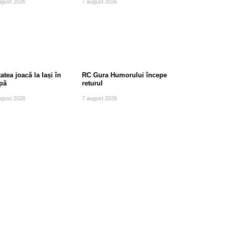
ugust 2026
7 august 2026
atea joacă la Iași în
RC Gura Humorului începe
pă
returul
ugust 2026
7 august 2026