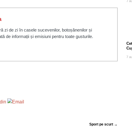
7 a
a
zi de zi în casele sucevenilor, botoșănenilor și
ată de informații și emisiuni pentru toate gusturile.
Cet
Cu
7 a
Sport pe scurt →