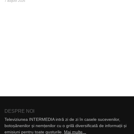
7 august 2026
DESPRE NOI
Televiziunea INTERMEDIA intră zi de zi în casele sucevenilor,
botoșănenilor și nemțenilor cu o grilă diversificată de informații și
emisiuni pentru toate gusturile.
Mai multe...