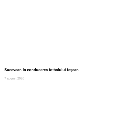
Sucevean la conducerea fotbalului ieșean
7 august 2026