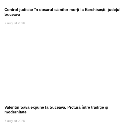
Control judiciar în dosarul câinilor morți la Berchișești, județul
Suceava
7 august 2026
Valentin Sava expune la Suceava. Pictură între tradiție și
modernitate
7 august 2026