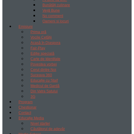
Bunătăți culinare
Vești Bune
No comment
Oameni si locuri
Emisiuni
Prima oră
Vocile Cetății
Acasă în Diaspora
Fair-Play
Ediție specială
Carte de Identitate
Povestea vorbei
Cerul dintre Noi
Suceava 360
Educație cu Ștaif
Medicul de Gardă
Din Vatra Satului
3G
Program
Chestionar
Contact
Educație Media
Nivel starter
Căutătorul de adevăr