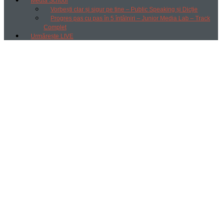
Media School
Vorbești clar și sigur pe tine – Public Speaking și Dicție
Progres pas cu pas în 5 întâlniri – Junior Media Lab – Track
Complet
Urmărește LIVE