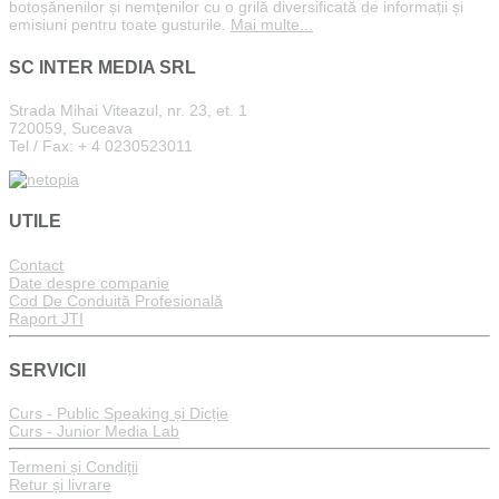
botoșănenilor și nemțenilor cu o grilă diversificată de informații și
emisiuni pentru toate gusturile.
Mai multe...
SC INTER MEDIA SRL
Strada Mihai Viteazul, nr. 23, et. 1
720059, Suceava
Tel / Fax: + 4 0230523011
UTILE
Contact
Date despre companie
Cod De Conduită Profesională
Raport JTI
SERVICII
Curs - Public Speaking și Dicție
Curs - Junior Media Lab
Termeni și Condiții
Retur și livrare