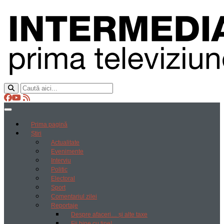
Prima pagină
Știri
Actualitate
Evenimente
Interviu
Politic
Electoral
Sport
Comentariul zilei
Reportaje
Despre afaceri… și alte taxe
Fii bine cu tine!