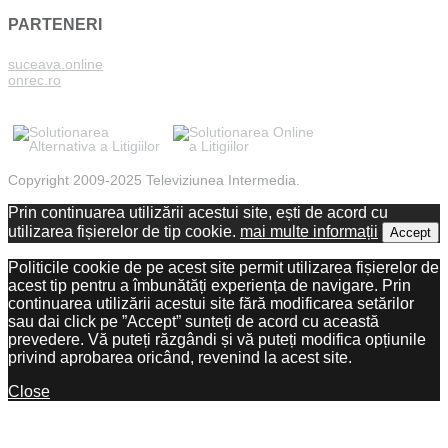
PARTENERI
suceava.online
onrec.ro
Copyright 2009-2025 Televiziunea Intermedia.
Prin continuarea utilizării acestui site, ești de acord cu
utilizarea fișierelor de tip cookie.
mai multe informații
Accept
Politicile cookie de pe acest site permit utilizarea fișierelor de
acest tip pentru a îmbunătăți experiența de navigare. Prin
continuarea utilizării acestui site fără modificarea setărilor
sau dai click pe ”Accept” sunteți de acord cu această
prevedere. Vă puteți răzgândi și vă puteți modifica opțiunile
privind aprobarea oricând, revenind la acest site.
Close