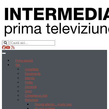
Prima pagină
Știri
Actualitate
Evenimente
Interviu
Politic
Electoral
Sport
Comentariul zilei
Reportaje
Despre afaceri… și alte taxe
Fii bine cu tine!