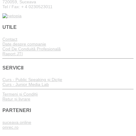
720059, Suceava
Tel / Fax: + 4 0230523011
UTILE
Contact
Date despre companie
Cod De Conduită Profesională
Raport JTI
SERVICII
Curs - Public Speaking și Dicție
Curs - Junior Media Lab
Termeni și Condiții
Retur și livrare
PARTENERI
suceava.online
onrec.ro