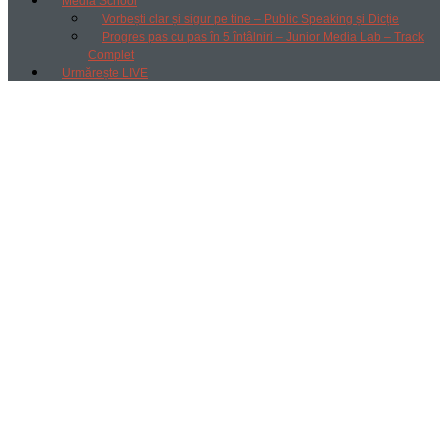
Media School
Vorbești clar și sigur pe tine – Public Speaking și Dicție
Progres pas cu pas în 5 întâlniri – Junior Media Lab – Track
Complet
Urmărește LIVE