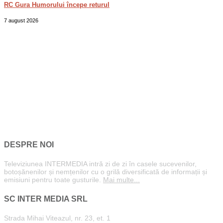
RC Gura Humorului începe returul
7 august 2026
DESPRE NOI
Televiziunea INTERMEDIA intră zi de zi în casele sucevenilor,
botoșănenilor și nemțenilor cu o grilă diversificată de informații și
emisiuni pentru toate gusturile.
Mai multe...
SC INTER MEDIA SRL
Strada Mihai Viteazul, nr. 23, et. 1