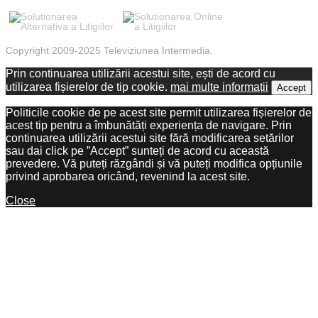
Copyright 2009-2025 Televiziunea Intermedia.
Prin continuarea utilizării acestui site, ești de acord cu
utilizarea fișierelor de tip cookie.
mai multe informații
Accept
Politicile cookie de pe acest site permit utilizarea fișierelor de
acest tip pentru a îmbunătăți experiența de navigare. Prin
continuarea utilizării acestui site fără modificarea setărilor
sau dai click pe ”Accept” sunteți de acord cu această
prevedere. Vă puteți răzgândi și vă puteți modifica opțiunile
privind aprobarea oricând, revenind la acest site.
Close