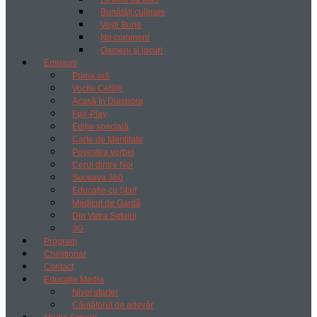
Bunătăți culinare
Vești Bune
No comment
Oameni si locuri
Emisiuni
Prima oră
Vocile Cetății
Acasă în Diaspora
Fair-Play
Ediție specială
Carte de Identitate
Povestea vorbei
Cerul dintre Noi
Suceava 360
Educație cu Ștaif
Medicul de Gardă
Din Vatra Satului
3G
Program
Chestionar
Contact
Educație Media
Nivel starter
Căutătorul de adevăr