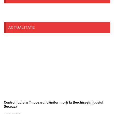
ACTUALITATE
Control judiciar în dosarul câinilor morți la Berchișești, județul
Suceava
7 august 2026