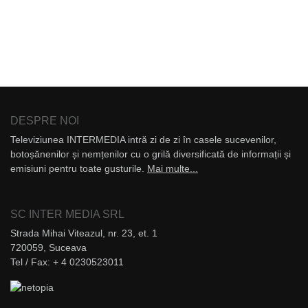
DESPRE NOI
Televiziunea INTERMEDIA intră zi de zi în casele sucevenilor,
botoșănenilor și nemțenilor cu o grilă diversificată de informații și
emisiuni pentru toate gusturile.
Mai multe...
SC INTER MEDIA SRL
Strada Mihai Viteazul, nr. 23, et. 1
720059, Suceava
Tel / Fax: + 4 0230523011