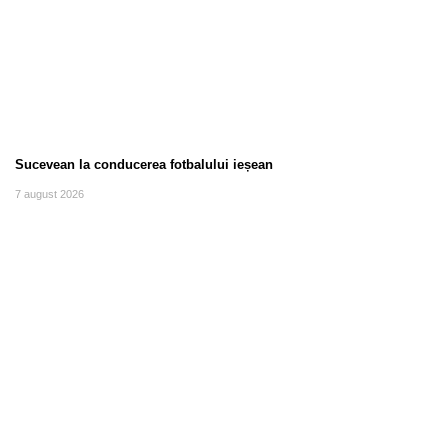
Sucevean la conducerea fotbalului ieșean
7 august 2026