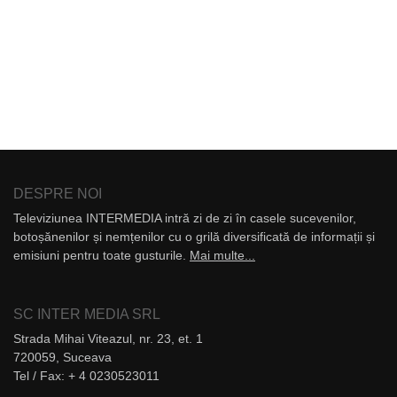
DESPRE NOI
Televiziunea INTERMEDIA intră zi de zi în casele sucevenilor,
botoșănenilor și nemțenilor cu o grilă diversificată de informații și
emisiuni pentru toate gusturile.
Mai multe...
SC INTER MEDIA SRL
Strada Mihai Viteazul, nr. 23, et. 1
720059, Suceava
Tel / Fax: + 4 0230523011