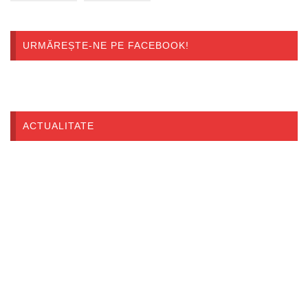
URMĂREȘTE-NE PE FACEBOOK!
ACTUALITATE