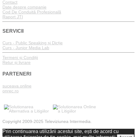
Contact
Date despre companie
Cod De Conduită Profesională
Raport JTI
SERVICII
Curs - Public Speaking și Dicție
Curs - Junior Media Lab
Termeni și Condiții
Retur și livrare
PARTENERI
suceava.online
onrec.ro
Copyright 2009-2025 Televiziunea Intermedia.
Prin continuarea utilizării acestui site, ești de acord cu