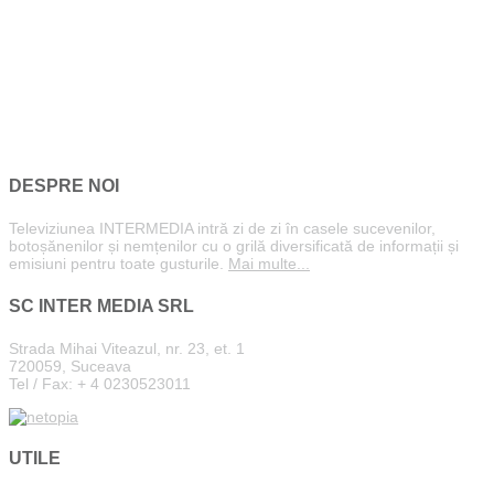
DESPRE NOI
Televiziunea INTERMEDIA intră zi de zi în casele sucevenilor,
botoșănenilor și nemțenilor cu o grilă diversificată de informații și
emisiuni pentru toate gusturile.
Mai multe...
SC INTER MEDIA SRL
Strada Mihai Viteazul, nr. 23, et. 1
720059, Suceava
Tel / Fax: + 4 0230523011
UTILE