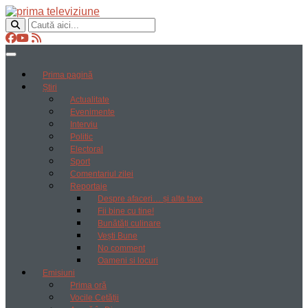
Prima pagină
Știri
Actualitate
Evenimente
Interviu
Politic
Electoral
Sport
Comentariul zilei
Reportaje
Despre afaceri… și alte taxe
Fii bine cu tine!
Bunătăți culinare
Vești Bune
No comment
Oameni si locuri
Emisiuni
Prima oră
Vocile Cetății