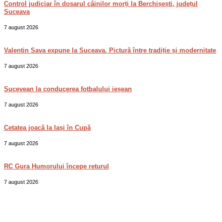
Control judiciar în dosarul câinilor morți la Berchișești, județul
Suceava
7 august 2026
Valentin Sava expune la Suceava. Pictură între tradiție și modernitate
7 august 2026
Sucevean la conducerea fotbalului ieșean
7 august 2026
Cetatea joacă la Iași în Cupă
7 august 2026
RC Gura Humorului începe returul
7 august 2026