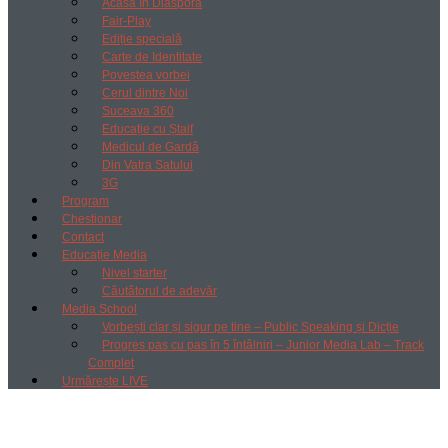
Acasă în Diaspora
Fair-Play
Ediție specială
Carte de Identitate
Povestea vorbei
Cerul dintre Noi
Suceava 360
Educație cu Ștaif
Medicul de Gardă
Din Vatra Satului
3G
Program
Chestionar
Contact
Educație Media
Nivel starter
Căutătorul de adevăr
Media School
Vorbești clar și sigur pe tine – Public Speaking și Dicție
Progres pas cu pas în 5 întâlniri – Junior Media Lab – Track
Complet
Urmărește LIVE