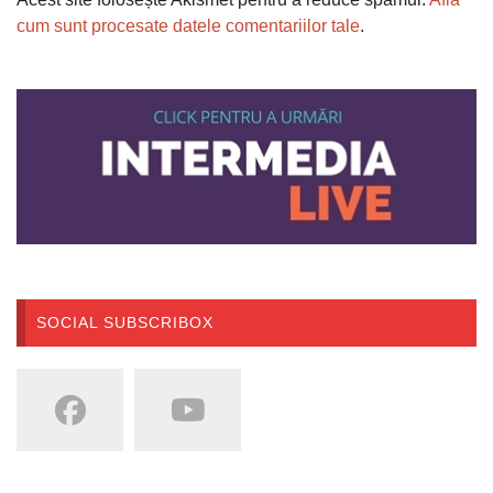
cum sunt procesate datele comentariilor tale
.
SOCIAL SUBSCRIBOX