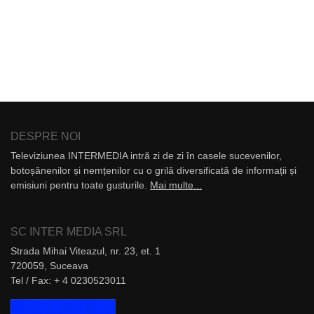
DESPRE NOI
Televiziunea INTERMEDIA intră zi de zi în casele sucevenilor,
botoșănenilor și nemțenilor cu o grilă diversificată de informații și
emisiuni pentru toate gusturile.
Mai multe...
SC INTER MEDIA SRL
Strada Mihai Viteazul, nr. 23, et. 1
720059, Suceava
Tel / Fax: + 4 0230523011