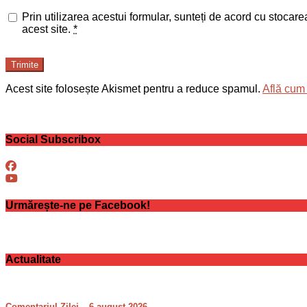
Prin utilizarea acestui formular, sunteți de acord cu stocar
acest site.
*
Trimite
Acest site folosește Akismet pentru a reduce spamul.
Află cum 
Social Subscribox
Urmărește-ne pe Facebook!
Actualitate
Comentariul Zilei – 6 august 2026