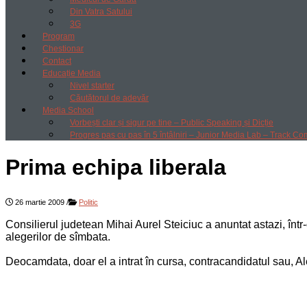
Din Vatra Satului
3G
Program
Chestionar
Contact
Educație Media
Nivel starter
Căutătorul de adevăr
Media School
Vorbești clar și sigur pe tine – Public Speaking și Dicție
Progres pas cu pas în 5 întâlniri – Junior Media Lab – Track Co
Prima echipa liberala
26 martie 2009
/
Politic
Consilierul judetean Mihai Aurel Steiciuc a anuntat astazi, în
alegerilor de sîmbata.
Deocamdata, doar el a intrat în cursa, contracandidatul sau, A