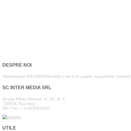
DESPRE NOI
Televiziunea INTERMEDIA intră zi de zi în casele sucevenilor, botoșăneni
SC INTER MEDIA SRL
Strada Mihai Viteazul, nr. 23, et. 1
720059, Suceava
Tel / Fax: + 4 0230523011
UTILE