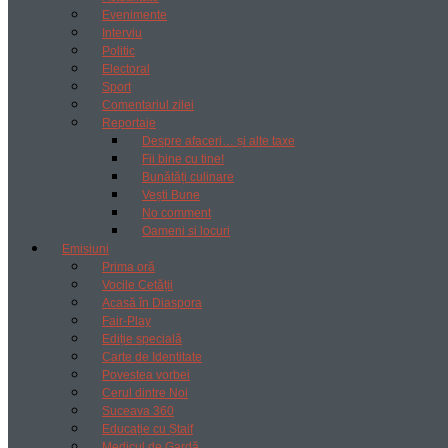
Evenimente
Interviu
Politic
Electoral
Sport
Comentariul zilei
Reportaje
Despre afaceri… și alte taxe
Fii bine cu tine!
Bunătăți culinare
Vești Bune
No comment
Oameni si locuri
Emisiuni
Prima oră
Vocile Cetății
Acasă în Diaspora
Fair-Play
Ediție specială
Carte de Identitate
Povestea vorbei
Cerul dintre Noi
Suceava 360
Educație cu Ștaif
Medicul de Gardă