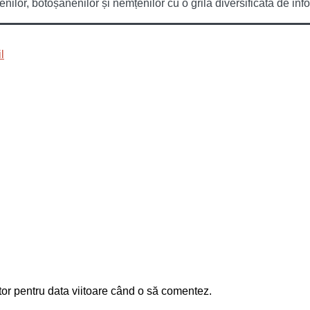
or, botoșănenilor și nemțenilor cu o grilă diversificată de infor
tor pentru data viitoare când o să comentez.