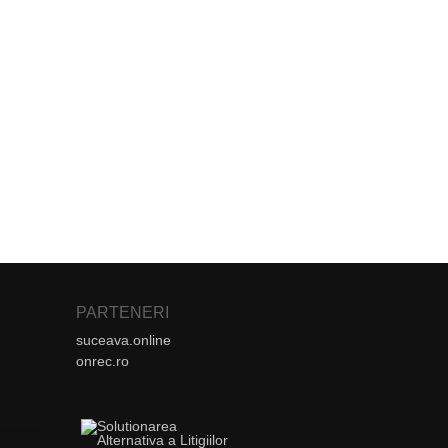
PARTENERI
suceava.online
onrec.ro