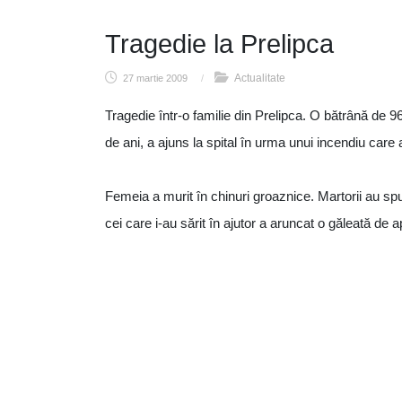
Tragedie la Prelipca
Actualitate
27 martie 2009
/
Tragedie într-o familie din Prelipca. O bătrână de 96 
de ani, a ajuns la spital în urma unui incendiu care a
Femeia a murit în chinuri groaznice. Martorii au spus
cei care i-au sărit în ajutor a aruncat o găleată de 