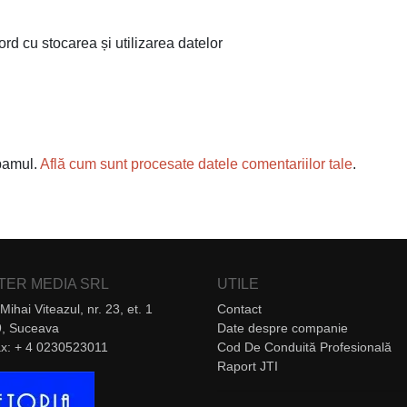
ord cu stocarea și utilizarea datelor
spamul.
Află cum sunt procesate datele comentariilor tale
.
NTER MEDIA SRL
UTILE
Mihai Viteazul, nr. 23, et. 1
Contact
, Suceava
Date despre companie
Fax: + 4 0230523011
Cod De Conduită Profesională
Raport JTI