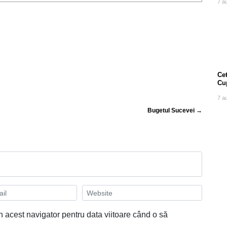
7 a
Cet
Cu
7 a
Bugetul Sucevei →
n acest navigator pentru data viitoare când o să