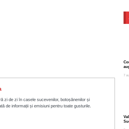
Com
au
7 a
a
zi de zi în casele sucevenilor, botoșănenilor și
ată de informații și emisiuni pentru toate gusturile.
Va
Suc
tra