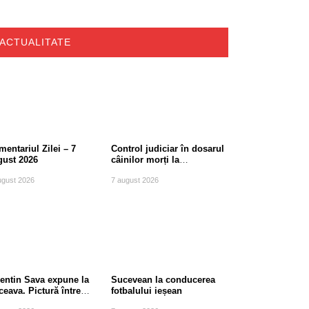
ACTUALITATE
entariul Zilei – 7
Control judiciar în dosarul
gust 2026
câinilor morți la
Berchișești, județul
ugust 2026
7 august 2026
Suceava
lentin Sava expune la
Sucevean la conducerea
eava. Pictură între
fotbalului ieșean
diție și modernitate