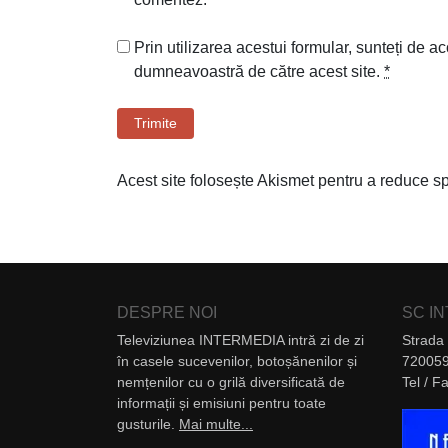
Prin utilizarea acestui formular, sunteți de ac
dumneavoastră de către acest site.
*
Trimite
Acest site folosește Akismet pentru a reduce 
DESPRE NOI
SC I
Televiziunea INTERMEDIA intră zi de zi
Strada 
în casele sucevenilor, botoșănenilor și
720059
nemțenilor cu o grilă diversificată de
Tel / 
informații și emisiuni pentru toate
gusturile.
Mai multe...