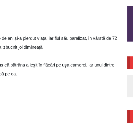
de ani şi-a pierdut viaţa, iar fiul său paralizat, în vârstă de 72
 izbucnit joi dimineaţă.
 că bătrâna a ieşit în flăcări pe uşa camerei, iar unul dintre
apă pe ea.