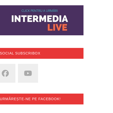
SOCIAL SUBSCRIBOX
URMĂREȘTE-NE PE FACEBOOK!