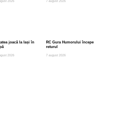
ugust 2026
7 august 2026
atea joacă la Iași în
RC Gura Humorului începe
pă
returul
ugust 2026
7 august 2026