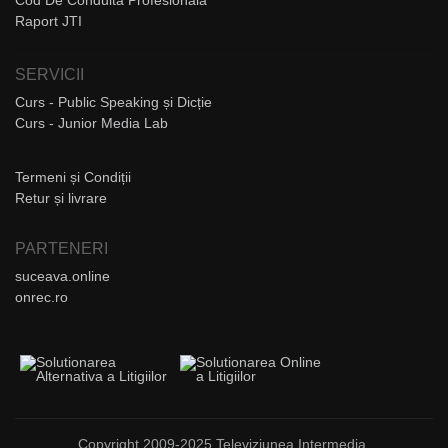
Cod De Conduită Profesională
Raport JTI
SERVICII
Curs - Public Speaking și Dicție
Curs - Junior Media Lab
Termeni și Condiții
Retur și livrare
PARTENERI
suceava.online
onrec.ro
Copyright 2009-2025 Televiziunea Intermedia.