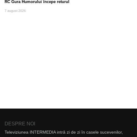
RC Gura Humorului începe returul
7 august 2026
DESPRE NOI
Televiziunea INTERMEDIA intră zi de zi în casele sucevenilor,