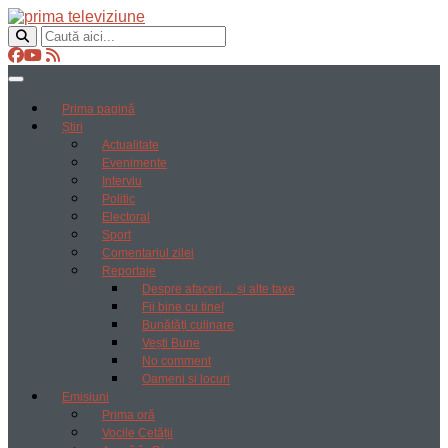
Prima pagină
Știri
Actualitate
Evenimente
Interviu
Politic
Electoral
Sport
Comentariul zilei
Reportaje
Despre afaceri… și alte taxe
Fii bine cu tine!
Bunătăți culinare
Vești Bune
No comment
Oameni si locuri
Emisiuni
Prima oră
Vocile Cetății