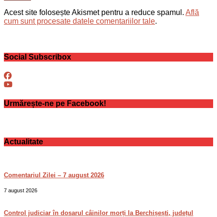
Acest site folosește Akismet pentru a reduce spamul.
Află
cum sunt procesate datele comentariilor tale
.
Social Subscribox
Urmărește-ne pe Facebook!
Actualitate
Comentariul Zilei – 7 august 2026
7 august 2026
Control judiciar în dosarul câinilor morți la Berchișești, județul