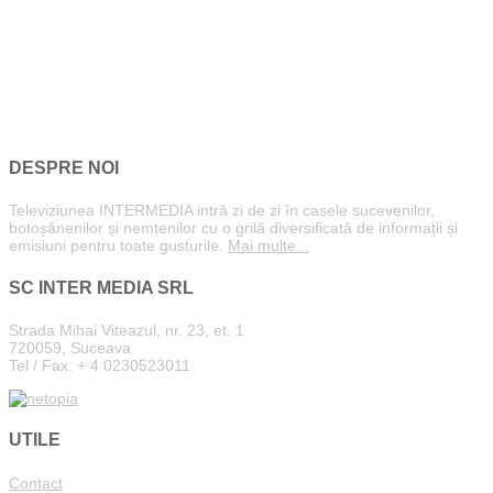
DESPRE NOI
Televiziunea INTERMEDIA intră zi de zi în casele sucevenilor,
botoșănenilor și nemțenilor cu o grilă diversificată de informații și
emisiuni pentru toate gusturile.
Mai multe...
SC INTER MEDIA SRL
Strada Mihai Viteazul, nr. 23, et. 1
720059, Suceava
Tel / Fax: + 4 0230523011
UTILE
Contact