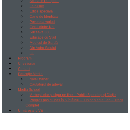
Acasă în Diaspora
Fair-Play
Ediție specială
Carte de Identitate
Povestea vorbei
Cerul dintre Noi
Suceava 360
Educație cu Ștaif
Medicul de Gardă
Din Vatra Satului
3G
Program
Chestionar
Contact
Educație Media
Nivel starter
Căutătorul de adevăr
Media School
Vorbești clar și sigur pe tine – Public Speaking și Dicție
Progres pas cu pas în 5 întâlniri – Junior Media Lab – Track
Complet
Urmărește LIVE