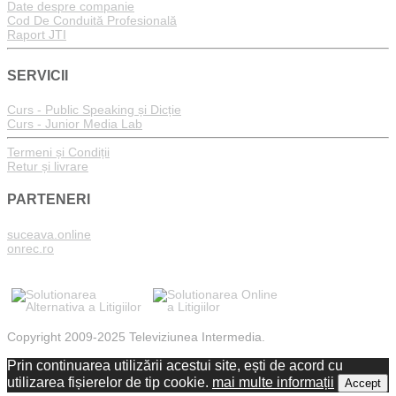
Date despre companie
Cod De Conduită Profesională
Raport JTI
SERVICII
Curs - Public Speaking și Dicție
Curs - Junior Media Lab
Termeni și Condiții
Retur și livrare
PARTENERI
suceava.online
onrec.ro
Copyright 2009-2025 Televiziunea Intermedia.
Prin continuarea utilizării acestui site, ești de acord cu
utilizarea fișierelor de tip cookie.
mai multe informații
Accept