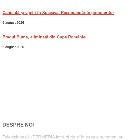
Caniculă și vijelii în Suceava. Recomandările pompierilor
6 august 2026
Bradul Putna, eliminată din Cupa României
6 august 2026
DESPRE NOI
Televiziunea INTERMEDIA intră zi de zi în casele sucevenilor,