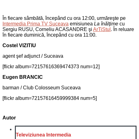
În fiecare sâmbătă, începând cu ora 12:00, urmăreşte pe
Intermedia Prima TV Suceava
emisiunea
La înălţime
cu
Sergiu RUSU, Corneliu ACASANDRE şi
ArTiStul
. În reluare
în fiecare duminică, începând cu ora 11:00.
Costel VIZITIU
agent şef adjunct / Suceava
[flickr album=72157616369474373 num=12]
Eugen BRANCIC
barman / Club Colosseum Suceava
[flickr album=72157616459999384 num=5]
Autor
Televiziunea Intermedia