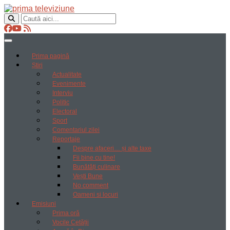
Prima pagină
Știri
Actualitate
Evenimente
Interviu
Politic
Electoral
Sport
Comentariul zilei
Reportaje
Despre afaceri… și alte taxe
Fii bine cu tine!
Bunătăți culinare
Vești Bune
No comment
Oameni si locuri
Emisiuni
Prima oră
Vocile Cetății