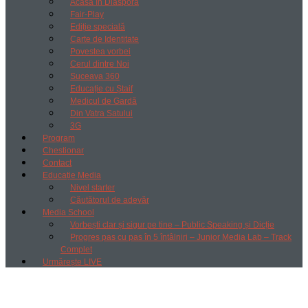
Acasă în Diaspora
Fair-Play
Ediție specială
Carte de Identitate
Povestea vorbei
Cerul dintre Noi
Suceava 360
Educație cu Ștaif
Medicul de Gardă
Din Vatra Satului
3G
Program
Chestionar
Contact
Educație Media
Nivel starter
Căutătorul de adevăr
Media School
Vorbești clar și sigur pe tine – Public Speaking și Dicție
Progres pas cu pas în 5 întâlniri – Junior Media Lab – Track
Complet
Urmărește LIVE