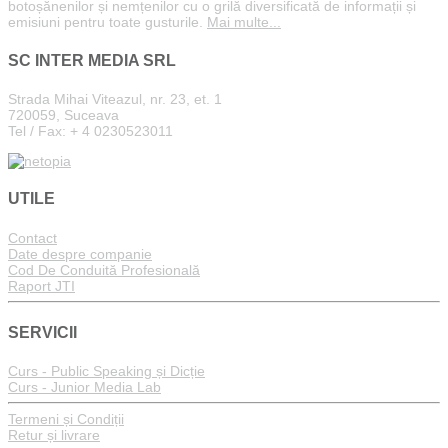
botoșănenilor și nemțenilor cu o grilă diversificată de informații și
emisiuni pentru toate gusturile.
Mai multe...
SC INTER MEDIA SRL
Strada Mihai Viteazul, nr. 23, et. 1
720059, Suceava
Tel / Fax: + 4 0230523011
UTILE
Contact
Date despre companie
Cod De Conduită Profesională
Raport JTI
SERVICII
Curs - Public Speaking și Dicție
Curs - Junior Media Lab
Termeni și Condiții
Retur și livrare