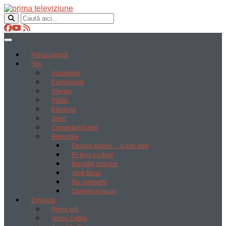
Prima pagină
Știri
Actualitate
Evenimente
Interviu
Politic
Electoral
Sport
Comentariul zilei
Reportaje
Despre afaceri… și alte taxe
Fii bine cu tine!
Bunătăți culinare
Vești Bune
No comment
Oameni si locuri
Emisiuni
Prima oră
Vocile Cetății