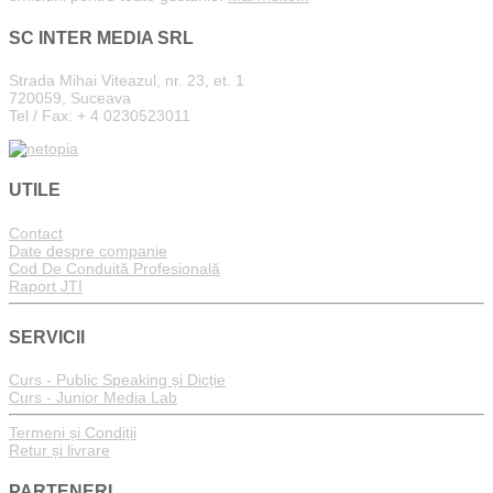
SC INTER MEDIA SRL
Strada Mihai Viteazul, nr. 23, et. 1
720059, Suceava
Tel / Fax: + 4 0230523011
UTILE
Contact
Date despre companie
Cod De Conduită Profesională
Raport JTI
SERVICII
Curs - Public Speaking și Dicție
Curs - Junior Media Lab
Termeni și Condiții
Retur și livrare
PARTENERI