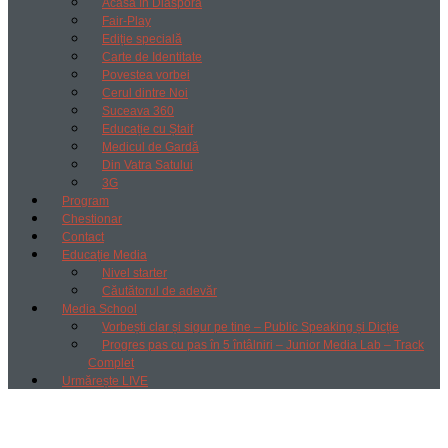
Acasă în Diaspora
Fair-Play
Ediție specială
Carte de Identitate
Povestea vorbei
Cerul dintre Noi
Suceava 360
Educație cu Ștaif
Medicul de Gardă
Din Vatra Satului
3G
Program
Chestionar
Contact
Educație Media
Nivel starter
Căutătorul de adevăr
Media School
Vorbești clar și sigur pe tine – Public Speaking și Dicție
Progres pas cu pas în 5 întâlniri – Junior Media Lab – Track
Complet
Urmărește LIVE