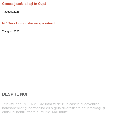
Cetatea joacă la Iași în Cupă
7 august 2026
RC Gura Humorului începe returul
7 august 2026
DESPRE NOI
Televiziunea INTERMEDIA intră zi de zi în casele sucevenilor,
botoșănenilor și nemțenilor cu o grilă diversificată de informații și
emisiuni pentru toate gusturile.
Mai multe...