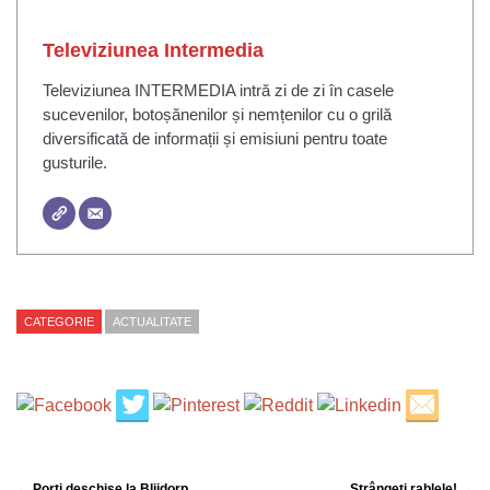
Televiziunea Intermedia
Televiziunea INTERMEDIA intră zi de zi în casele
sucevenilor, botoșănenilor și nemțenilor cu o grilă
diversificată de informații și emisiuni pentru toate
gusturile.
CATEGORIE
ACTUALITATE
← Porti deschise la Blijdorp
Strângeţi rablele! →