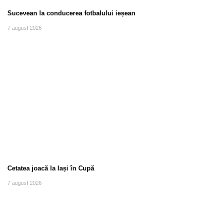
Sucevean la conducerea fotbalului ieșean
7 august 2026
Cetatea joacă la Iași în Cupă
7 august 2026