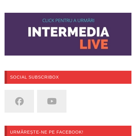
SOCIAL SUBSCRIBOX
URMĂREȘTE-NE PE FACEBOOK!