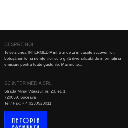
DESPRE NOI
Televiziunea INTERMEDIA intră zi de zi în casele sucevenilor,
botoșănenilor și nemțenilor cu o grilă diversificată de informații și
emisiuni pentru toate gusturile.
Mai multe...
SC INTER MEDIA SRL
Strada Mihai Viteazul, nr. 23, et. 1
720059, Suceava
Tel / Fax: + 4 0230523011