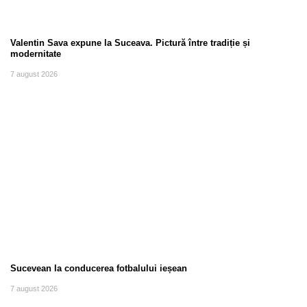
Valentin Sava expune la Suceava. Pictură între tradiție și
modernitate
7 august 2026
Sucevean la conducerea fotbalului ieșean
7 august 2026