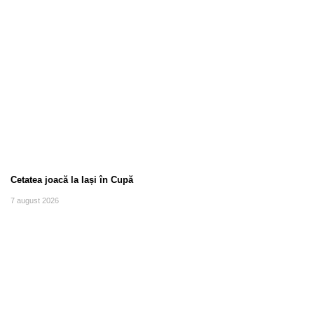
Cetatea joacă la Iași în Cupă
7 august 2026