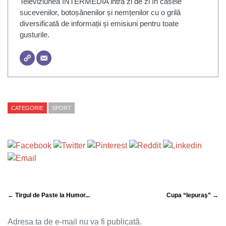
Televiziunea INTERMEDIA intră zi de zi în casele
sucevenilor, botoșănenilor și nemțenilor cu o grilă
diversificată de informații și emisiuni pentru toate
gusturile.
CATEGORIE
SPORT
← Tirgul de Paste la Humor...
Cupa “Iepuraş” →
Adresa ta de e-mail nu va fi publicată.