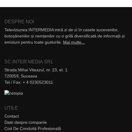
DESPRE NOI
Televiziunea INTERMEDIA intră zi de zi în casele sucevenilor,
botoșănenilor și nemțenilor cu o grilă diversificată de informații și
emisiuni pentru toate gusturile.
Mai multe...
SC INTER MEDIA SRL
Strada Mihai Viteazul, nr. 23, et. 1
720059, Suceava
Tel / Fax: + 4 0230523011
UTILE
Contact
Date despre companie
Cod De Conduită Profesională