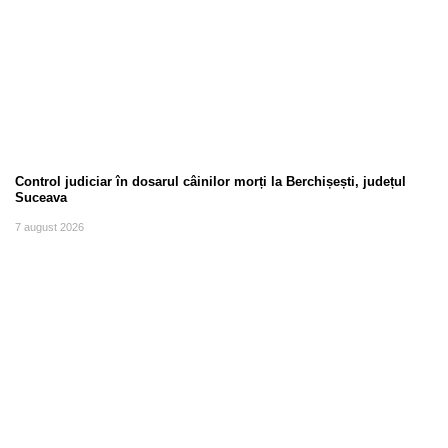
Control judiciar în dosarul câinilor morți la Berchișești, județul
Suceava
7 august 2026