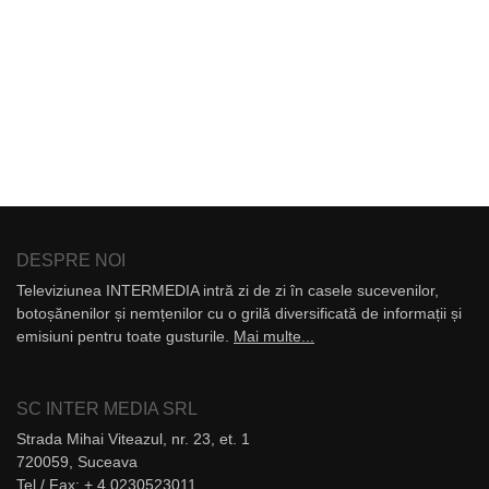
DESPRE NOI
Televiziunea INTERMEDIA intră zi de zi în casele sucevenilor,
botoșănenilor și nemțenilor cu o grilă diversificată de informații și
emisiuni pentru toate gusturile.
Mai multe...
SC INTER MEDIA SRL
Strada Mihai Viteazul, nr. 23, et. 1
720059, Suceava
Tel / Fax: + 4 0230523011