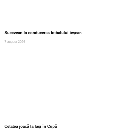
Sucevean la conducerea fotbalului ieșean
7 august 2026
Cetatea joacă la Iași în Cupă