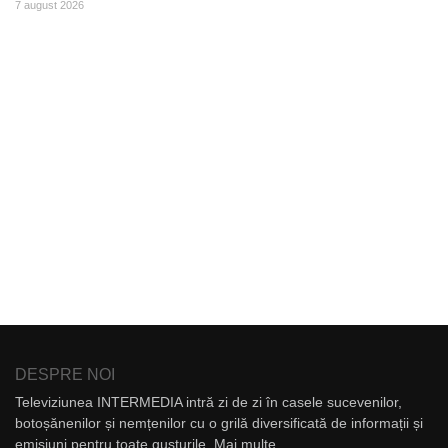
7 august 2026
DESPRE NOI
Televiziunea INTERMEDIA intră zi de zi în casele sucevenilor,
botoșănenilor și nemțenilor cu o grilă diversificată de informații și
emisiuni pentru toate gusturile.
Mai multe...