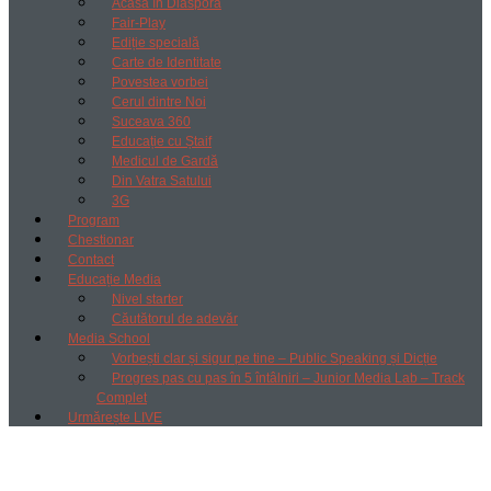
Acasă în Diaspora
Fair-Play
Ediție specială
Carte de Identitate
Povestea vorbei
Cerul dintre Noi
Suceava 360
Educație cu Ștaif
Medicul de Gardă
Din Vatra Satului
3G
Program
Chestionar
Contact
Educație Media
Nivel starter
Căutătorul de adevăr
Media School
Vorbești clar și sigur pe tine – Public Speaking și Dicție
Progres pas cu pas în 5 întâlniri – Junior Media Lab – Track
Complet
Urmărește LIVE