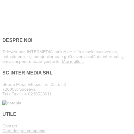
DESPRE NOI
Televiziunea INTERMEDIA intră zi de zi în casele sucevenilor,
botoșănenilor și nemțenilor cu o grilă diversificată de informații și
emisiuni pentru toate gusturile.
Mai multe...
SC INTER MEDIA SRL
Strada Mihai Viteazul, nr. 23, et. 1
720059, Suceava
Tel / Fax: + 4 0230523011
UTILE
Contact
Date despre companie