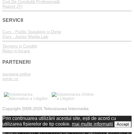
Cod De Conduită Profesională
Raport JTI
SERVICII
Curs - Public Speaking și Dicție
Curs - Junior Media Lab
Termeni și Condiții
Retur și livrare
PARTENERI
suceava.online
onrec.ro
Copyright 2009-2025 Televiziunea Intermedia.
Prin continuarea utilizării acestui site, ești de acord cu
utilizarea fișierelor de tip cookie.
mai multe informații
Accept