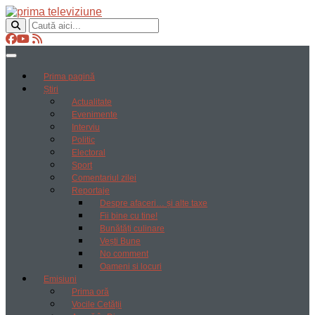
Prima pagină
Știri
Actualitate
Evenimente
Interviu
Politic
Electoral
Sport
Comentariul zilei
Reportaje
Despre afaceri… și alte taxe
Fii bine cu tine!
Bunătăți culinare
Vești Bune
No comment
Oameni si locuri
Emisiuni
Prima oră
Vocile Cetății