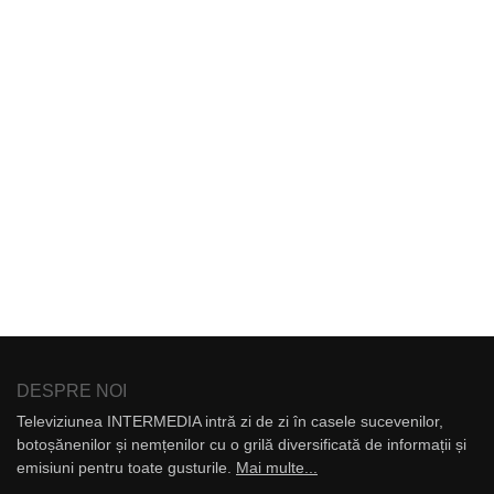
DESPRE NOI
Televiziunea INTERMEDIA intră zi de zi în casele sucevenilor,
botoșănenilor și nemțenilor cu o grilă diversificată de informații și
emisiuni pentru toate gusturile.
Mai multe...