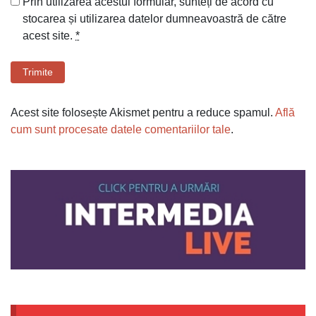
Prin utilizarea acestui formular, sunteți de acord cu
stocarea și utilizarea datelor dumneavoastră de către
acest site.
*
Trimite
Acest site folosește Akismet pentru a reduce spamul.
Află
cum sunt procesate datele comentariilor tale
.