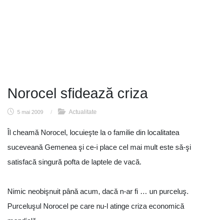
Norocel sfidează criza
Actualitate
5 mai 2009
/
Îl cheamă Norocel, locuieşte la o familie din localitatea
suceveană Gemenea şi ce-i place cel mai mult este să-şi
satisfacă singură pofta de laptele de vacă.
Nimic neobişnuit până acum, dacă n-ar fi … un purceluş.
Purceluşul Norocel pe care nu-l atinge criza economică