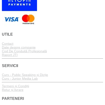
UTILE
Contact
Date despre companie
Cod De Conduită Profesională
Raport JTI
SERVICII
Curs - Public Speaking și Dicție
Curs - Junior Media Lab
Termeni și Condiții
Retur și livrare
PARTENERI