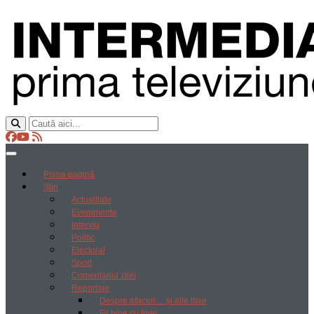
Prima pagină
Știri
Actualitate
Evenimente
Interviu
Politic
Electoral
Sport
Comentariul zilei
Reportaje
Despre afaceri… și alte taxe
Fii bine cu tine!