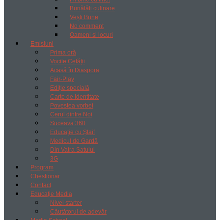
Bunătăți culinare
Vești Bune
No comment
Oameni si locuri
Emisiuni
Prima oră
Vocile Cetății
Acasă în Diaspora
Fair-Play
Ediție specială
Carte de Identitate
Povestea vorbei
Cerul dintre Noi
Suceava 360
Educație cu Ștaif
Medicul de Gardă
Din Vatra Satului
3G
Program
Chestionar
Contact
Educație Media
Nivel starter
Căutătorul de adevăr