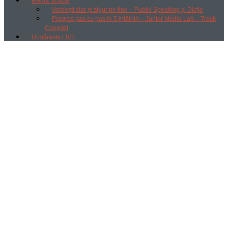
Media School
Vorbești clar și sigur pe tine – Public Speaking și Dicție
Progres pas cu pas în 5 întâlniri – Junior Media Lab – Track
Complet
Urmărește LIVE