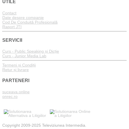
UTILE
Contact
Date despre companie
Cod De Conduită Profesională
Raport JTI
SERVICII
Curs - Public Speaking și Dicție
Curs - Junior Media Lab
Termeni și Condiții
Retur și livrare
PARTENERI
suceava.online
onrec.ro
Copyright 2009-2025 Televiziunea Intermedia.