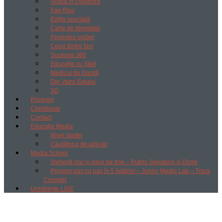
Acasă în Diaspora
Fair-Play
Ediție specială
Carte de Identitate
Povestea vorbei
Cerul dintre Noi
Suceava 360
Educație cu Ștaif
Medicul de Gardă
Din Vatra Satului
3G
Program
Chestionar
Contact
Educație Media
Nivel starter
Căutătorul de adevăr
Media School
Vorbești clar și sigur pe tine – Public Speaking și Dicție
Progres pas cu pas în 5 întâlniri – Junior Media Lab – Track
Complet
Urmărește LIVE