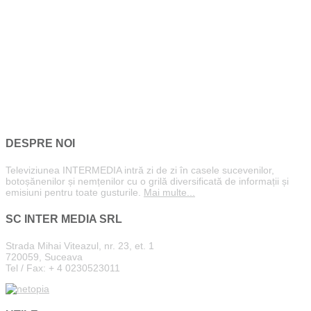
DESPRE NOI
Televiziunea INTERMEDIA intră zi de zi în casele sucevenilor,
botoșănenilor și nemțenilor cu o grilă diversificată de informații și
emisiuni pentru toate gusturile.
Mai multe...
SC INTER MEDIA SRL
Strada Mihai Viteazul, nr. 23, et. 1
720059, Suceava
Tel / Fax: + 4 0230523011