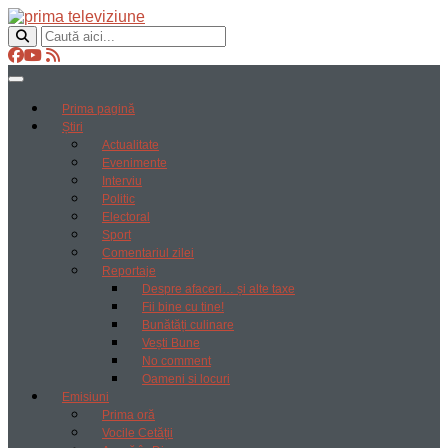
Prima pagină
Știri
Actualitate
Evenimente
Interviu
Politic
Electoral
Sport
Comentariul zilei
Reportaje
Despre afaceri… și alte taxe
Fii bine cu tine!
Bunătăți culinare
Vești Bune
No comment
Oameni si locuri
Emisiuni
Prima oră
Vocile Cetății