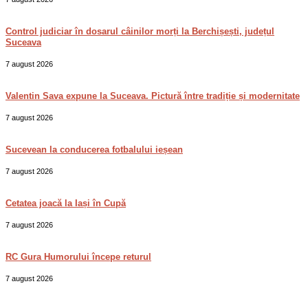
Control judiciar în dosarul câinilor morți la Berchișești, județul
Suceava
7 august 2026
Valentin Sava expune la Suceava. Pictură între tradiție și modernitate
7 august 2026
Sucevean la conducerea fotbalului ieșean
7 august 2026
Cetatea joacă la Iași în Cupă
7 august 2026
RC Gura Humorului începe returul
7 august 2026