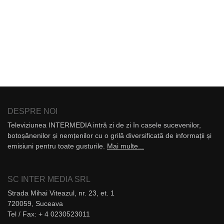
DESPRE NOI
Televiziunea INTERMEDIA intră zi de zi în casele sucevenilor,
botoșănenilor și nemțenilor cu o grilă diversificată de informații și
emisiuni pentru toate gusturile.
Mai multe...
SC INTER MEDIA SRL
Strada Mihai Viteazul, nr. 23, et. 1
720059, Suceava
Tel / Fax: + 4 0230523011