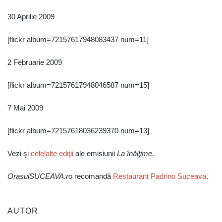
30 Aprilie 2009
[flickr album=72157617948083437 num=11]
2 Februarie 2009
[flickr album=72157617948046587 num=15]
7 Mai 2009
[flickr album=72157618036239370 num=13]
Vezi şi
celelalte ediţii
ale emisiunii
La înălţime
.
OrasulSUCEAVA.ro
recomandă
Restaurant Padrino Suceava
.
AUTOR