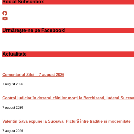
Social Subscribox
Urmărește-ne pe Facebook!
Actualitate
Comentariul Zilei – 7 august 2026
7 august 2026
Control judiciar în dosarul câinilor morți la Berchișești, județul Sucea
7 august 2026
Valentin Sava expune la Suceava. Pictură între tradiție și modernitate
7 august 2026