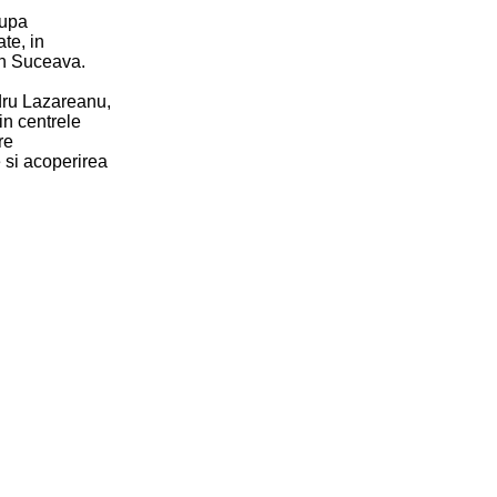
dupa
ate, in
in Suceava.
dru Lazareanu,
in centrele
re
 si acoperirea