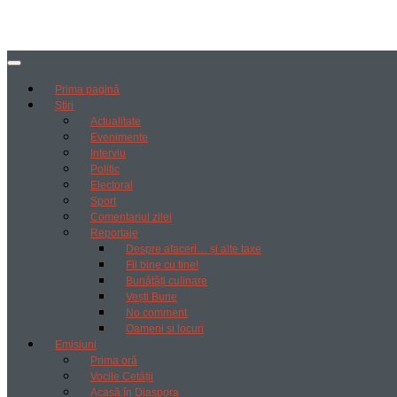
Prima pagină
Știri
Actualitate
Evenimente
Interviu
Politic
Electoral
Sport
Comentariul zilei
Reportaje
Despre afaceri… și alte taxe
Fii bine cu tine!
Bunătăți culinare
Vești Bune
No comment
Oameni si locuri
Emisiuni
Prima oră
Vocile Cetății
Acasă în Diaspora