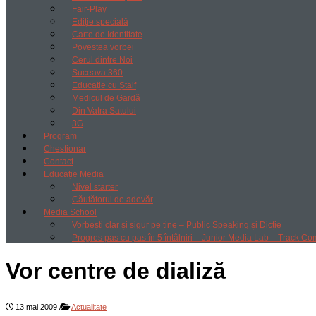
Fair-Play
Ediție specială
Carte de Identitate
Povestea vorbei
Cerul dintre Noi
Suceava 360
Educație cu Ștaif
Medicul de Gardă
Din Vatra Satului
3G
Program
Chestionar
Contact
Educație Media
Nivel starter
Căutătorul de adevăr
Media School
Vorbești clar și sigur pe tine – Public Speaking și Dicție
Progres pas cu pas în 5 întâlniri – Junior Media Lab – Track Co
Vor centre de dializă
13 mai 2009
/
Actualitate