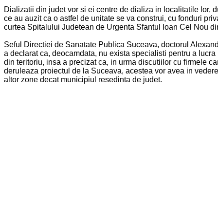
Dializatii din judet vor si ei centre de dializa in localitatile lor, 
ce au auzit ca o astfel de unitate se va construi, cu fonduri priv
curtea Spitalului Judetean de Urgenta Sfantul Ioan Cel Nou d
Seful Directiei de Sanatate Publica Suceava, doctorul Alexan
a declarat ca, deocamdata, nu exista specialisti pentru a lucra 
din teritoriu, insa a precizat ca, in urma discutiilor cu firmele ca
deruleaza proiectul de la Suceava, acestea vor avea in vedere
altor zone decat municipiul resedinta de judet.