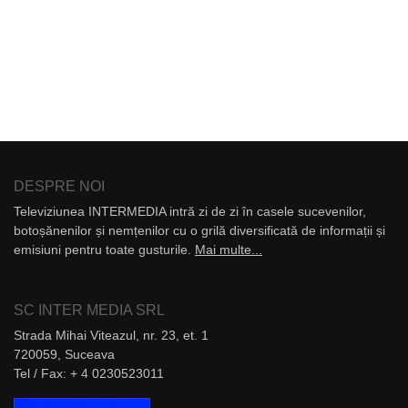
DESPRE NOI
Televiziunea INTERMEDIA intră zi de zi în casele sucevenilor,
botoșănenilor și nemțenilor cu o grilă diversificată de informații și
emisiuni pentru toate gusturile.
Mai multe...
SC INTER MEDIA SRL
Strada Mihai Viteazul, nr. 23, et. 1
720059, Suceava
Tel / Fax: + 4 0230523011