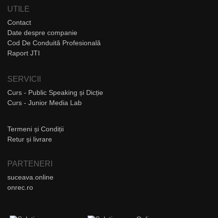
UTILE
Contact
Date despre companie
Cod De Conduită Profesională
Raport JTI
SERVICII
Curs - Public Speaking și Dicție
Curs - Junior Media Lab
Termeni și Condiții
Retur și livrare
PARTENERI
suceava.online
onrec.ro