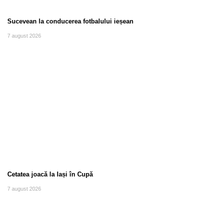
Sucevean la conducerea fotbalului ieșean
7 august 2026
Cetatea joacă la Iași în Cupă
7 august 2026