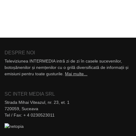
DESPRE NOI
Televiziunea INTERMEDIA intră zi de zi în casele sucevenilor,
botoșănenilor și nemțenilor cu o grilă diversificată de informații și
emisiuni pentru toate gusturile.
Mai multe...
SC INTER MEDIA SRL
Strada Mihai Viteazul, nr. 23, et. 1
720059, Suceava
Tel / Fax: + 4 0230523011