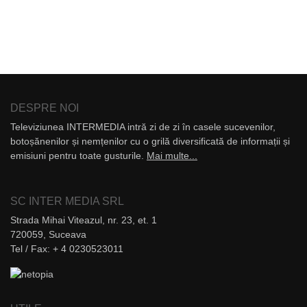
DESPRE NOI
Televiziunea INTERMEDIA intră zi de zi în casele sucevenilor,
botoșănenilor și nemțenilor cu o grilă diversificată de informații și
emisiuni pentru toate gusturile.
Mai multe...
SC INTER MEDIA SRL
Strada Mihai Viteazul, nr. 23, et. 1
720059, Suceava
Tel / Fax: + 4 0230523011