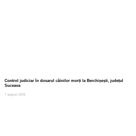
Control judiciar în dosarul câinilor morți la Berchișești, județul
Suceava
7 august 2026