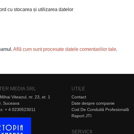
ord cu stocarea și utilizarea datelor
spamul.
Află cum sunt procesate datele comentariilor tale
.
NTER MEDIA SRL
UTILE
Mihai Viteazul, nr. 23, et. 1
Contact
, Suceava
Date despre companie
Fax: + 4 0230523011
Cod De Conduită Profesională
Raport JTI
SERVICII