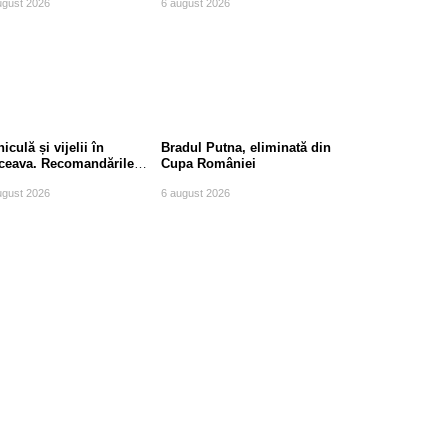
ugust 2026
6 august 2026
iculă și vijelii în
Bradul Putna, eliminată din
ceava. Recomandările
Cupa României
mpierilor
ugust 2026
6 august 2026