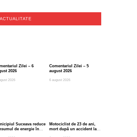
ACTUALITATE
entariul Zilei – 6
Comentariul Zilei – 5
gust 2026
august 2026
ugust 2026
6 august 2026
nicipiul Suceava reduce
Motociclist de 23 de ani,
nsumul de energie în
mort după un accident la
le de vârf
ieșirea din Suceava