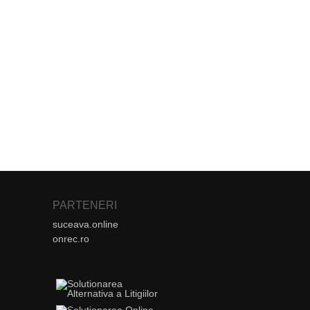
PARTENERI
suceava.online
onrec.ro