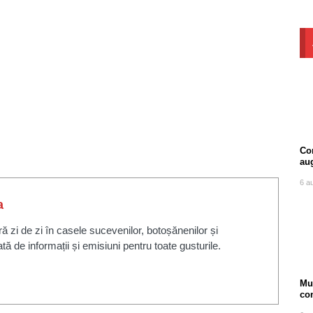
Com
au
6 a
a
zi de zi în casele sucevenilor, botoșănenilor și
ată de informații și emisiuni pentru toate gusturile.
Mu
co
ore