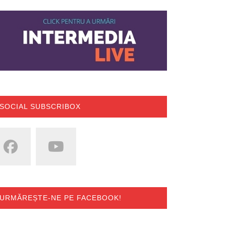
SOCIAL SUBSCRIBOX
URMĂREȘTE-NE PE FACEBOOK!