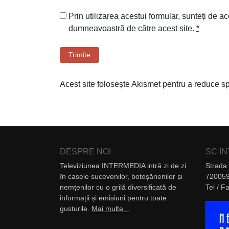
Prin utilizarea acestui formular, sunteți de ac
dumneavoastră de către acest site.
*
Trimite
Acest site folosește Akismet pentru a reduce 
DESPRE NOI
SC I
Televiziunea INTERMEDIA intră zi de zi
Strada 
în casele sucevenilor, botoșănenilor și
720059
nemțenilor cu o grilă diversificată de
Tel / 
informații și emisiuni pentru toate
gusturile.
Mai multe...