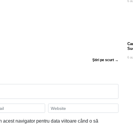
6 a
Can
Su
po
6 a
Ştiri pe scurt →
n acest navigator pentru data viitoare când o să