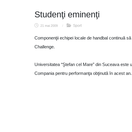
Studenţi eminenţi
Sport
21 mai 2009
/
Componenţii echipei locale de handbal continuă să pr
Challenge.
Universitatea “Ştefan cel Mare” din Suceava este ult
Compania pentru performanţa obţinută în acest an.